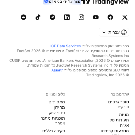
נוצר על ידי בני אדם
עברית
בחר נתוני שוק המסופקים על ידי
ICE Data Services
.
בחר נתוני ייחוס המסופקים על ידי FactSet. זכויות יוצרים © 2026 ‏FactSet
Research Systems Inc.‏
זכויות יוצרים © 2026, ‏American Bankers Association. מסד הנתונים CUSIP
מסופק על ידי FactSet Research Systems Inc. כל הזכויות שמורות.
דיווחי SEC ומסמכים נוספים מסופקים על ידי
Quartr
.
© 2026 ‏TradingView, Inc.‏
יותר ממוצר
כלים ומנויים
סופר גרפים
מאפיינים
סורקים
מחירון
נתוני שוק
מניות‏
תוכניות מתנה
תעודות סל
מסחר
אג"ח
מטבעות קריפטו
סקירה כללית