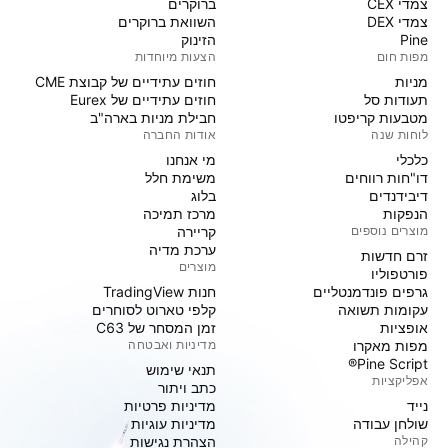
צמדי CEX
ברוקרים
צמדי DEX
השוואת ברוקרים
Pine
הזינוק
מפות חום
הצעות מיוחדות
מניות‏
חוזים עתידיים של קבוצת CME
תעודות סל
חוזים עתידיים של Eurex
מטבעות קריפטו
חבילת מניות בארה"ב
לוחות שנה
אודות החברה
כלכלי
מי אנחנו
דו"חות רווחים
משימת חלל
דיבידנדים
בלוג
הנפקות
מרכז תמיכה
מוצרים נוספים
קריירה
ערכת מדיה
זרם חדשות
מוצרים
פורטפוליו
גרפים פונדמנטליים
חנות TradingView
עקומות תשואה
קלפי טארוט לסוחרים
אופציות
זמן המסחר של C63
מפות מאקרו
מדיניות ואבטחה
Pine Script®
תנאי שימוש
אפליקציות
כתב ויתור
נייד
מדיניות פרטיות
שולחן עבודה
מדיניות עוגיות
קהילה
הצהרת נגישות