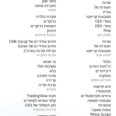
נתוני שוק
מניות‏
תוכניות מתנה
תעודות סל
מסחר
אג"ח
מטבעות קריפטו
סקירה כללית
צמדי CEX
ברוקרים
צמדי DEX
השוואת ברוקרים
Pine
הזינוק
מפות חום
הצעות מיוחדות
מניות‏
חוזים עתידיים של קבוצת CME
תעודות סל
חוזים עתידיים של Eurex
מטבעות קריפטו
חבילת מניות בארה"ב
לוחות שנה
אודות החברה
כלכלי
מי אנחנו
דו"חות רווחים
משימת חלל
דיבידנדים
בלוג
הנפקות
מרכז תמיכה
מוצרים נוספים
קריירה
ערכת מדיה
זרם חדשות
מוצרים
פורטפוליו
גרפים פונדמנטליים
חנות TradingView
עקומות תשואה
קלפי טארוט לסוחרים
אופציות
זמן המסחר של C63
מפות מאקרו
מדיניות ואבטחה
Pine Script®
תנאי שימוש