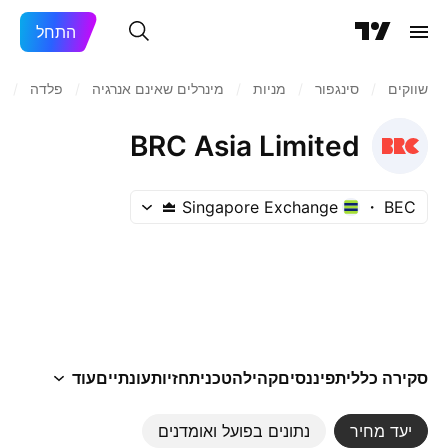
התחל
שווקים
/
סינגפור
/
מניות‏
/
מינרלים שאינם אנרגיה
/
פלדה
/
C
BRC Asia Limited
Singapore Exchange
BEC
סקירה כללית
פיננסים
קהילה
טכני
תחזיות
עונתיים
עוד
יעד מחיר
נתונים בפועל ואומדנים