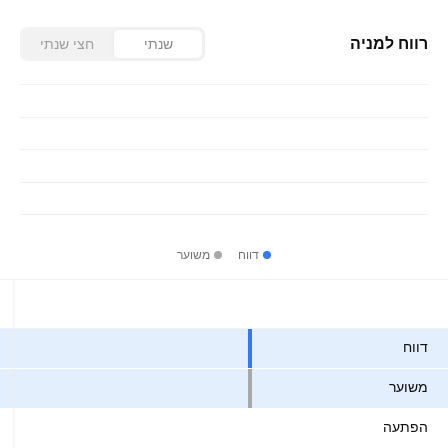
רווח למניה
שנתי
חצי שנתי
דווח
משוער
ערכים
דווח
משוער
הפתעה