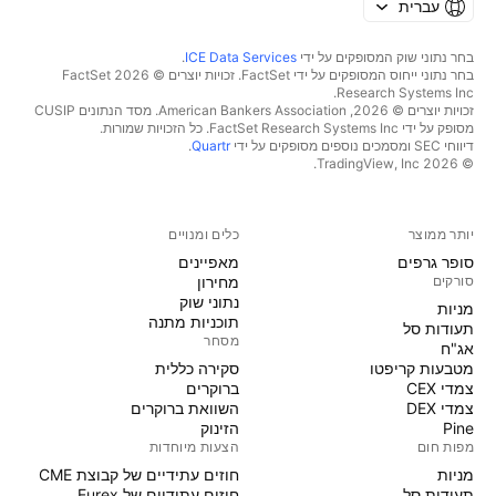
עברית
בחר נתוני שוק המסופקים על ידי
ICE Data Services
.
בחר נתוני ייחוס המסופקים על ידי FactSet. זכויות יוצרים © 2026 ‏FactSet
Research Systems Inc.‏
זכויות יוצרים © 2026, ‏American Bankers Association. מסד הנתונים CUSIP
מסופק על ידי FactSet Research Systems Inc. כל הזכויות שמורות.
דיווחי SEC ומסמכים נוספים מסופקים על ידי
Quartr
.
© 2026 ‏TradingView, Inc.‏
יותר ממוצר
כלים ומנויים
סופר גרפים
מאפיינים
סורקים
מחירון
נתוני שוק
מניות‏
תוכניות מתנה
תעודות סל
מסחר
אג"ח
מטבעות קריפטו
סקירה כללית
צמדי CEX
ברוקרים
צמדי DEX
השוואת ברוקרים
Pine
הזינוק
מפות חום
הצעות מיוחדות
מניות‏
חוזים עתידיים של קבוצת CME
תעודות סל
חוזים עתידיים של Eurex