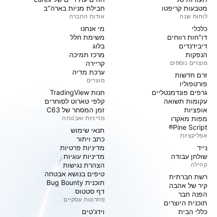
מטבעות קריפטו
חבילת מניות בארה"ב
לוחות שנה
אודות החברה
כלכלי
מי אנחנו
דו"חות רווחים
משימת חלל
דיבידנדים
בלוג
הנפקות
מרכז תמיכה
מוצרים נוספים
קריירה
ערכת מדיה
זרם חדשות
מוצרים
פורטפוליו
גרפים פונדמנטליים
חנות TradingView
עקומות תשואה
קלפי טארוט לסוחרים
אופציות
זמן המסחר של C63
מפות מאקרו
מדיניות ואבטחה
Pine Script®
תנאי שימוש
אפליקציות
כתב ויתור
נייד
מדיניות פרטיות
שולחן עבודה
מדיניות עוגיות
קהילה
הצהרת נגישות
טיפים בנושא אבטחה
רשת חברתית
תוכנית Bug Bounty
קיר של אהבה
דף סטטוס
הפנה חבר
פתרונות עסקיים
תוכנית היוצרים
כללי הבית
וידג'טים