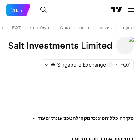
התחל
שווקים
/
סינגפור
/
מניות‏
/
הוֹבָלָה
/
משלוח ימי
/
FQ7
/
טכ
Salt Investments Limited
Singapore Exchange
FQ7
סקירה כללית
פיננסים
קהילה
טכני
עונתיים
עוד
סיכום אינדיקטורים