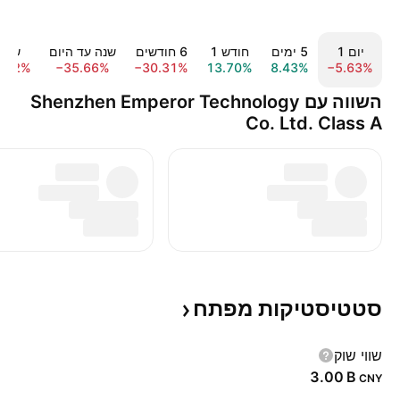
יום ‎1‎
‎5‎ ימים
חודש ‎1‎
‎6‎ חודשים
שנה עד היום
שנה 1‎
8.22%
−35.66%
−30.31%
13.70%
8.43%
−5.63%
השווה עם Shenzhen Emperor Technology
Co. Ltd. Class A
סטטיסטיקות
מפתח
שווי שוק
‪3.00 B‬
CNY