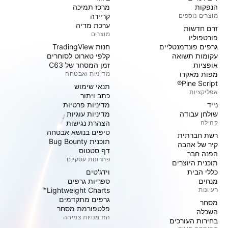
הנפקות
מרכז תמיכה
מוצרים נוספים
קריירה
ערכת מדיה
זרם חדשות
מוצרים
פורטפוליו
גרפים פונדמנטליים
חנות TradingView
עקומות תשואה
קלפי טארוט לסוחרים
אופציות
זמן המסחר של C63
מפות מאקרו
מדיניות ואבטחה
Pine Script®
תנאי שימוש
אפליקציות
כתב ויתור
נייד
מדיניות פרטיות
שולחן עבודה
מדיניות עוגיות
קהילה
הצהרת נגישות
טיפים בנושא אבטחה
רשת חברתית
תוכנית Bug Bounty
קיר של אהבה
דף סטטוס
הפנה חבר
פתרונות עסקיים
תוכנית היוצרים
כללי הבית
וידג'טים
מנחים
ספריות גרפים
רעיונות
Lightweight Charts™
גרפים מתקדמים
מסחר
פלטפורמת מסחר
השכלה
הזדמנויות צמיחה
בחירות העורכים