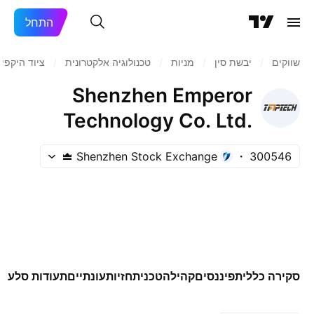
התחל
שווקים
/
יבשת סין
/
מניות‏
/
טכנולוגיה אלקטרונית
/
ציוד היקפי
Shenzhen Emperor
Technology Co. Ltd.
Class A
Shenzhen Stock Exchange
300546
סקירה כללית
פיננסים
קהילה
טכני
תחזיות
עונתיים
תעודות סל
עוד