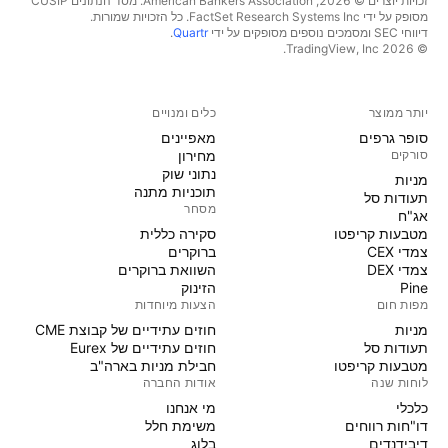
זכויות יוצרים © 2026, ‏American Bankers Association. מסד הנתונים CUSIP
מסופק על ידי FactSet Research Systems Inc. כל הזכויות שמורות.
דיווחי SEC ומסמכים נוספים מסופקים על ידי
Quartr
.
© 2026 ‏TradingView, Inc.‏
יותר ממוצר
כלים ומנויים
סופר גרפים
מאפיינים
סורקים
מחירון
נתוני שוק
מניות‏
תוכניות מתנה
תעודות סל
מסחר
אג"ח
מטבעות קריפטו
סקירה כללית
צמדי CEX
ברוקרים
צמדי DEX
השוואת ברוקרים
Pine
הזינוק
מפות חום
הצעות מיוחדות
מניות‏
חוזים עתידיים של קבוצת CME
תעודות סל
חוזים עתידיים של Eurex
מטבעות קריפטו
חבילת מניות בארה"ב
לוחות שנה
אודות החברה
כלכלי
מי אנחנו
דו"חות רווחים
משימת חלל
דיבידנדים
בלוג