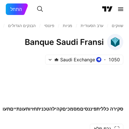
התחל
שווקים
/
ערב הסעודית
/
מניות‏
/
פיננסי
/
הבנקים הגדולים
/
Banque Saudi Fransi
Saudi Exchange
1050
סקירה כללית
פיננסים
מסמכים
קהילה
טכני
תחזיות
עונתיים
תעודו
גרף מלא