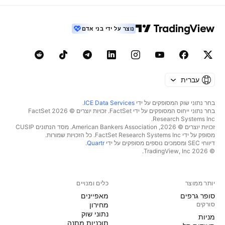
נוצר על ידי בני אדם
עברית
בחר נתוני שוק המסופקים על ידי
ICE Data Services
.
בחר נתוני ייחוס המסופקים על ידי FactSet. זכויות יוצרים © 2026 ‏FactSet
Research Systems Inc.‏
זכויות יוצרים © 2026, ‏American Bankers Association. מסד הנתונים CUSIP
מסופק על ידי FactSet Research Systems Inc. כל הזכויות שמורות.
דיווחי SEC ומסמכים נוספים מסופקים על ידי
Quartr
.
© 2026 ‏TradingView, Inc.‏
יותר ממוצר
כלים ומנויים
סופר גרפים
מאפיינים
סורקים
מחירון
נתוני שוק
מניות‏
תוכניות מתנה