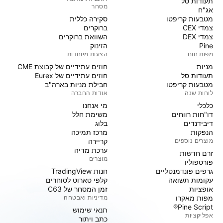
תעודות סל
מסחר
אג"ח
מטבעות קריפטו
סקירה כללית
צמדי CEX
ברוקרים
צמדי DEX
השוואת ברוקרים
Pine
הזינוק
מפות חום
הצעות מיוחדות
מניות‏
חוזים עתידיים של קבוצת CME
תעודות סל
חוזים עתידיים של Eurex
מטבעות קריפטו
חבילת מניות בארה"ב
לוחות שנה
אודות החברה
כלכלי
מי אנחנו
דו"חות רווחים
משימת חלל
דיבידנדים
בלוג
הנפקות
מרכז תמיכה
מוצרים נוספים
קריירה
ערכת מדיה
זרם חדשות
מוצרים
פורטפוליו
גרפים פונדמנטליים
חנות TradingView
עקומות תשואה
קלפי טארוט לסוחרים
אופציות
זמן המסחר של C63
מפות מאקרו
מדיניות ואבטחה
Pine Script®
תנאי שימוש
אפליקציות
כתב ויתור