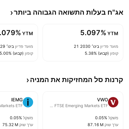
אג"ח בעלות התשואה הגבוהה
ביותר
.079%
5.097%
YTM
YTM
מועד פדיון
21 בינו׳ 2030
מועד פדיון
25 בינו׳ 2029
קופון
5.38% (קבוע)
קופון
5.00% (קבוע)
קרנות סל המחזיקות את
המניה
IEMG
VWO
Vanguard FTSE Emerging Markets ETF
מִשׁקָל
0.05%
מִשׁקָל
0.05%
ערך שוק
‪87.16 M‬
ערך שוק
‪75.32 M‬