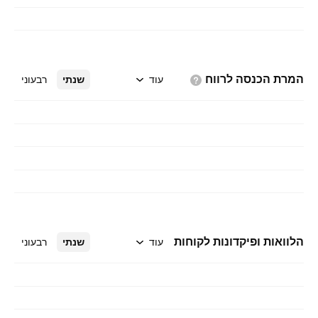
משלב שירותי ניהול כספים, פעילויות מסחר, ניירות
ערך להשקעה, שוק כספים, פעילות מימון בנקאית
ומוצרים נגזרים. תחום בנקאות השקעות וברוקראז כולל
שירותי ניהול השקעות ופעילויות ניהול נכסים. החברה
המרת הכנסה
לרווח
עוד
שנתי
רבעוני
נוסדה ב-4 ביוני 1977 ומשרדיה הראשיים נמצאים
בריאד, ערב הסעודית.
הלוואות ופיקדונות לקוחות
עוד
שנתי
רבעוני