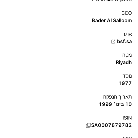
CEO
Bader Al Salloom
אתר‏
bsf.sa
מַטֶה
Riyadh
נוסד
1977
תאריך הנפקה
10 בינו׳ 1999
ISIN
SA0007879782