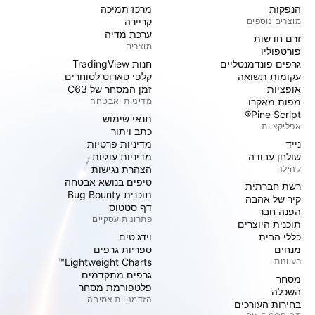
הנפקות
מרכז תמיכה
מוצרים נוספים
קריירה
ערכת מדיה
זרם חדשות
מוצרים
פורטפוליו
גרפים פונדמנטליים
חנות TradingView
עקומות תשואה
קלפי טארוט לסוחרים
אופציות
זמן המסחר של C63
מפות מאקרו
מדיניות ואבטחה
Pine Script®
תנאי שימוש
אפליקציות
כתב ויתור
נייד
מדיניות פרטיות
שולחן עבודה
מדיניות עוגיות
קהילה
הצהרת נגישות
טיפים בנושא אבטחה
רשת חברתית
תוכנית Bug Bounty
קיר של אהבה
דף סטטוס
הפנה חבר
פתרונות עסקיים
תוכנית היוצרים
כללי הבית
וידג'טים
מנחים
ספריות גרפים
רעיונות
Lightweight Charts™
גרפים מתקדמים
מסחר
פלטפורמת מסחר
השכלה
הזדמנויות צמיחה
בחירות העורכים