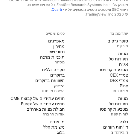
מסופק על ידי FactSet Research Systems Inc. כל הזכויות שמורות.
דיווחי SEC ומסמכים נוספים מסופקים על ידי
Quartr
.
© 2026 ‏TradingView, Inc.‏
יותר ממוצר
כלים ומנויים
סופר גרפים
מאפיינים
סורקים
מחירון
נתוני שוק
מניות‏
תוכניות מתנה
תעודות סל
מסחר
אג"ח
מטבעות קריפטו
סקירה כללית
צמדי CEX
ברוקרים
צמדי DEX
השוואת ברוקרים
Pine
הזינוק
מפות חום
הצעות מיוחדות
מניות‏
חוזים עתידיים של קבוצת CME
תעודות סל
חוזים עתידיים של Eurex
מטבעות קריפטו
חבילת מניות בארה"ב
לוחות שנה
אודות החברה
כלכלי
מי אנחנו
דו"חות רווחים
משימת חלל
דיבידנדים
בלוג