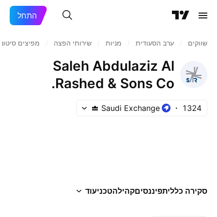
התחל
שווקים
/
ערב הסעודית
/
מניות‏
/
שירותי הפצה
/
מפיצים סיטונא
Saleh Abdulaziz Al
Rashed & Sons Co.
Saudi Exchange
1324
סקירה כללית
פיננסים
קהילה
טכני
עוד