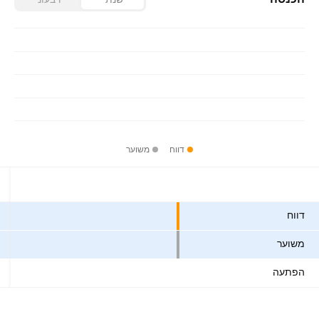
דווח
משוער
ערכים
דווח
משוער
הפתעה