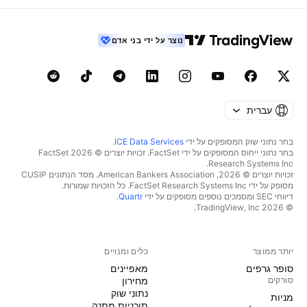
נוצר על ידי בני אדם
עברית
בחר נתוני שוק המסופקים על ידי
ICE Data Services
.
בחר נתוני ייחוס המסופקים על ידי FactSet. זכויות יוצרים © 2026 ‏FactSet
Research Systems Inc.‏
זכויות יוצרים © 2026, ‏American Bankers Association. מסד הנתונים CUSIP
מסופק על ידי FactSet Research Systems Inc. כל הזכויות שמורות.
דיווחי SEC ומסמכים נוספים מסופקים על ידי
Quartr
.
© 2026 ‏TradingView, Inc.‏
יותר ממוצר
כלים ומנויים
סופר גרפים
מאפיינים
סורקים
מחירון
נתוני שוק
מניות‏
תוכניות מתנה