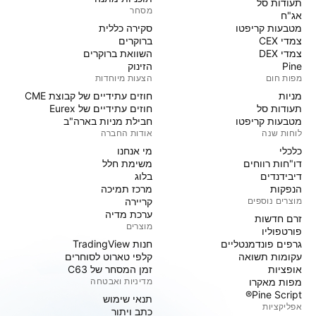
תעודות סל
מסחר
אג"ח
מטבעות קריפטו
סקירה כללית
צמדי CEX
ברוקרים
צמדי DEX
השוואת ברוקרים
Pine
הזינוק
מפות חום
הצעות מיוחדות
מניות‏
חוזים עתידיים של קבוצת CME
תעודות סל
חוזים עתידיים של Eurex
מטבעות קריפטו
חבילת מניות בארה"ב
לוחות שנה
אודות החברה
כלכלי
מי אנחנו
דו"חות רווחים
משימת חלל
דיבידנדים
בלוג
הנפקות
מרכז תמיכה
מוצרים נוספים
קריירה
ערכת מדיה
זרם חדשות
מוצרים
פורטפוליו
גרפים פונדמנטליים
חנות TradingView
עקומות תשואה
קלפי טארוט לסוחרים
אופציות
זמן המסחר של C63
מפות מאקרו
מדיניות ואבטחה
Pine Script®
תנאי שימוש
אפליקציות
כתב ויתור