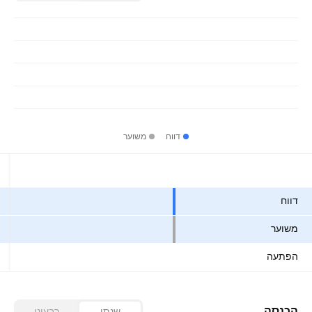
דווח
משוער
ערכים
דווח
משוער
הפתעה
הכנסה
שנתי
רבעוני