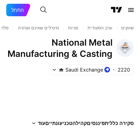
התחל
שווקים
/
ערב הסעודית
/
מניות‏
/
מינרלים שאינם אנרגיה
/
פלדה
National Metal
Manufacturing & Casting
Co.
Saudi Exchange
2220
סקירה כללית
פיננסים
קהילה
טכני
עונתיים
עוד