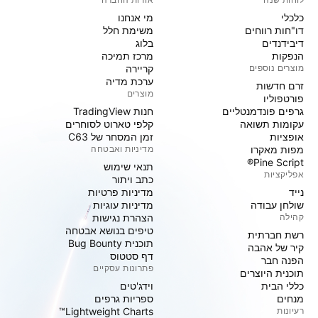
כלכלי
מי אנחנו
דו"חות רווחים
משימת חלל
דיבידנדים
בלוג
הנפקות
מרכז תמיכה
מוצרים נוספים
קריירה
ערכת מדיה
זרם חדשות
מוצרים
פורטפוליו
גרפים פונדמנטליים
חנות TradingView
עקומות תשואה
קלפי טארוט לסוחרים
אופציות
זמן המסחר של C63
מפות מאקרו
מדיניות ואבטחה
Pine Script®
תנאי שימוש
אפליקציות
כתב ויתור
נייד
מדיניות פרטיות
שולחן עבודה
מדיניות עוגיות
קהילה
הצהרת נגישות
טיפים בנושא אבטחה
רשת חברתית
תוכנית Bug Bounty
קיר של אהבה
דף סטטוס
הפנה חבר
פתרונות עסקיים
תוכנית היוצרים
כללי הבית
וידג'טים
מנחים
ספריות גרפים
רעיונות
Lightweight Charts™