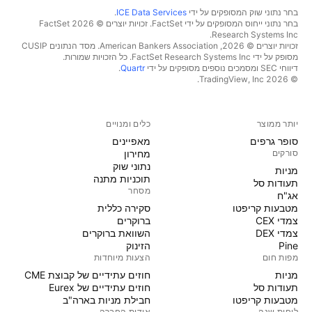
בחר נתוני שוק המסופקים על ידי
ICE Data Services
.
בחר נתוני ייחוס המסופקים על ידי FactSet. זכויות יוצרים © 2026 ‏FactSet
Research Systems Inc.‏
זכויות יוצרים © 2026, ‏American Bankers Association. מסד הנתונים CUSIP
מסופק על ידי FactSet Research Systems Inc. כל הזכויות שמורות.
דיווחי SEC ומסמכים נוספים מסופקים על ידי
Quartr
.
© 2026 ‏TradingView, Inc.‏
יותר ממוצר
כלים ומנויים
סופר גרפים
מאפיינים
סורקים
מחירון
נתוני שוק
מניות‏
תוכניות מתנה
תעודות סל
מסחר
אג"ח
מטבעות קריפטו
סקירה כללית
צמדי CEX
ברוקרים
צמדי DEX
השוואת ברוקרים
Pine
הזינוק
מפות חום
הצעות מיוחדות
מניות‏
חוזים עתידיים של קבוצת CME
תעודות סל
חוזים עתידיים של Eurex
מטבעות קריפטו
חבילת מניות בארה"ב
לוחות שנה
אודות החברה