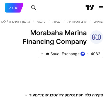
התחל
שווקים
/
ערב הסעודית
/
מניות‏
/
פיננסי
/
מימון / השכרה / ליסינ
Morabaha Marina
Financing Company
Saudi Exchange
4082
סקירה כללית
פיננסים
קהילה
טכני
עונתיים
עוד