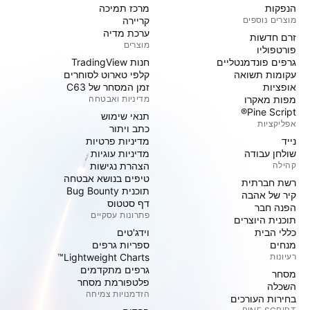
הנפקות
מרכז תמיכה
מוצרים נוספים
קריירה
ערכת מדיה
זרם חדשות
מוצרים
פורטפוליו
גרפים פונדמנטליים
חנות TradingView
עקומות תשואה
קלפי טארוט לסוחרים
אופציות
זמן המסחר של C63
מפות מאקרו
מדיניות ואבטחה
Pine Script®
תנאי שימוש
אפליקציות
כתב ויתור
נייד
מדיניות פרטיות
שולחן עבודה
מדיניות עוגיות
קהילה
הצהרת נגישות
טיפים בנושא אבטחה
רשת חברתית
תוכנית Bug Bounty
קיר של אהבה
דף סטטוס
הפנה חבר
פתרונות עסקיים
תוכנית היוצרים
כללי הבית
וידג'טים
מנחים
ספריות גרפים
רעיונות
Lightweight Charts™
גרפים מתקדמים
מסחר
פלטפורמת מסחר
השכלה
הזדמנויות צמיחה
בחירות העורכים