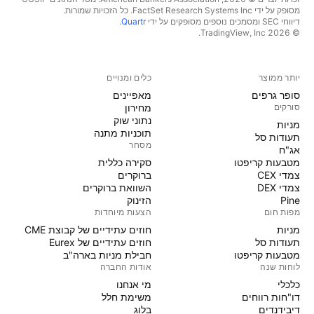
מסופק על ידי FactSet Research Systems Inc. כל הזכויות שמורות.
דיווחי SEC ומסמכים נוספים מסופקים על ידי
Quartr
.
© 2026 ‏TradingView, Inc.‏
יותר ממוצר
כלים ומנויים
סופר גרפים
מאפיינים
סורקים
מחירון
נתוני שוק
מניות‏
תוכניות מתנה
תעודות סל
מסחר
אג"ח
מטבעות קריפטו
סקירה כללית
צמדי CEX
ברוקרים
צמדי DEX
השוואת ברוקרים
Pine
הזינוק
מפות חום
הצעות מיוחדות
מניות‏
חוזים עתידיים של קבוצת CME
תעודות סל
חוזים עתידיים של Eurex
מטבעות קריפטו
חבילת מניות בארה"ב
לוחות שנה
אודות החברה
כלכלי
מי אנחנו
דו"חות רווחים
משימת חלל
דיבידנדים
בלוג