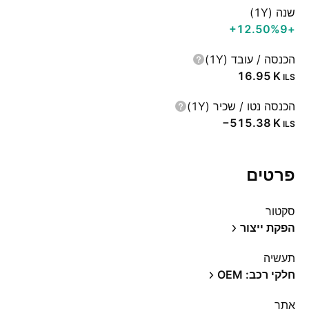
שנה (1Y)
‪+12.50%‬
+9
הכנסה / עובד (1Y)
‪16.95 K‬
ILS
הכנסה נטו / שכיר (1Y)
‪−515.38 K‬
ILS
פרטים
סקטור
הפקת ייצור
תעשיה
חלקי רכב: OEM
אתר‏