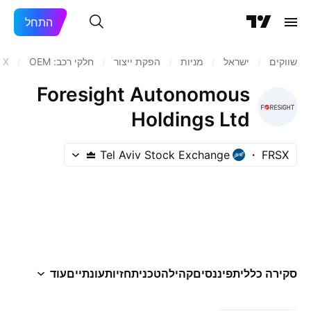
התחל
שווקים
/
ישראל
/
מניות‏
/
הפקת ייצור
/
חלקי רכב: OEM
/
SX
Foresight Autonomous
Holdings Ltd
Tel Aviv Stock Exchange
FRSX
סקירה כללית
פיננסים
קהילה
טכני
תחזיות
עונתיים
עוד