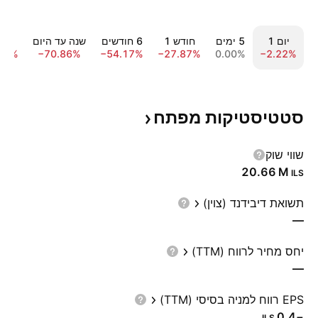
יום ‎1‎
‎5‎ ימים
חודש ‎1‎
‎6‎ חודשים
שנה עד היום
שנה ‎
35%
−70.86%
−54.17%
−27.87%
0.00%
−2.22%
סטטיסטיקות
מפתח
שווי שוק
‪20.66 M‬
ILS
תשואת דיבידנד (צוין)
—
יחס מחיר לרווח (TTM)
—
EPS רווח למניה בסיסי (TTM)
−0.4
ILS