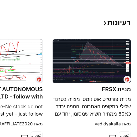
רעיונות
מניית FRSX
T AUTONOMOUS
low with
מניית פורסייט אוטונומס, מצויה בטרנד
us during 2021
שלילי בתקופה האחרונה. המניה ירדה
ye-Ne stock do not
כ60% ממחיר השיא שמסומן, יחד עם
st yet - just follow
שאר מניות החלום, ההייפ והצמיחה.
t company for now
מאת ‎yedidyakalfa‎
מאת ‎TIKITAKAAFFILIATE2020‎
חברה עם מוצר מעניין, אך תחרות
גדולה וקשה. לחברה המון פיילוטים,