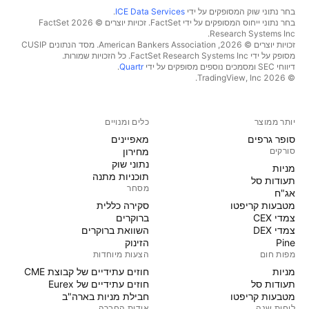
בחר נתוני שוק המסופקים על ידי
ICE Data Services
.
בחר נתוני ייחוס המסופקים על ידי FactSet. זכויות יוצרים © 2026 ‏FactSet
Research Systems Inc.‏
זכויות יוצרים © 2026, ‏American Bankers Association. מסד הנתונים CUSIP
מסופק על ידי FactSet Research Systems Inc. כל הזכויות שמורות.
דיווחי SEC ומסמכים נוספים מסופקים על ידי
Quartr
.
© 2026 ‏TradingView, Inc.‏
יותר ממוצר
כלים ומנויים
סופר גרפים
מאפיינים
סורקים
מחירון
נתוני שוק
מניות‏
תוכניות מתנה
תעודות סל
מסחר
אג"ח
מטבעות קריפטו
סקירה כללית
צמדי CEX
ברוקרים
צמדי DEX
השוואת ברוקרים
Pine
הזינוק
מפות חום
הצעות מיוחדות
מניות‏
חוזים עתידיים של קבוצת CME
תעודות סל
חוזים עתידיים של Eurex
מטבעות קריפטו
חבילת מניות בארה"ב
לוחות שנה
אודות החברה