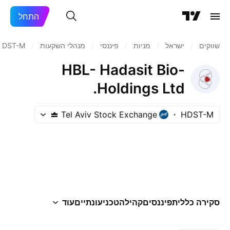
התחל
שווקים
/
ישראל
/
מניות‏
/
פיננסי
/
מנהלי השקעות
/
HDST-M
HBL- Hadasit Bio-
Holdings Ltd.
Tel Aviv Stock Exchange
HDST-M
סקירה כללית
פיננסים
קהילה
טכני
עונתיים
עוד