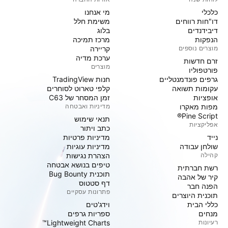
כלכלי
מי אנחנו
דו"חות רווחים
משימת חלל
דיבידנדים
בלוג
הנפקות
מרכז תמיכה
מוצרים נוספים
קריירה
ערכת מדיה
זרם חדשות
מוצרים
פורטפוליו
גרפים פונדמנטליים
חנות TradingView
עקומות תשואה
קלפי טארוט לסוחרים
אופציות
זמן המסחר של C63
מפות מאקרו
מדיניות ואבטחה
Pine Script®
תנאי שימוש
אפליקציות
כתב ויתור
נייד
מדיניות פרטיות
שולחן עבודה
מדיניות עוגיות
קהילה
הצהרת נגישות
טיפים בנושא אבטחה
רשת חברתית
תוכנית Bug Bounty
קיר של אהבה
דף סטטוס
הפנה חבר
פתרונות עסקיים
תוכנית היוצרים
כללי הבית
וידג'טים
מנחים
ספריות גרפים
רעיונות
Lightweight Charts™