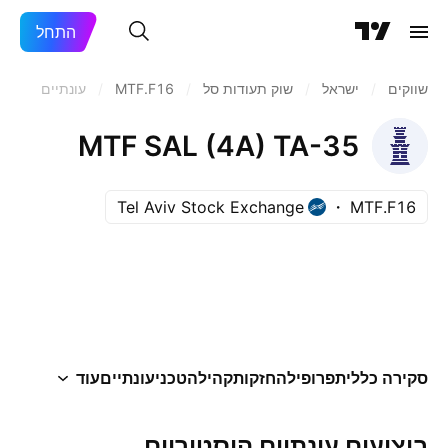
התחל
שווקים
/
ישראל
/
שוק תעודות סל
/
MTF.F16
/
עונתיים
MTF SAL (4A) TA-35
Tel Aviv Stock Exchange
MTF.F16
סקירה כללית
פרופיל
החזקות
קהילה
טכני
עונתיים
עוד
ביצועים עונתיים היסטוריים