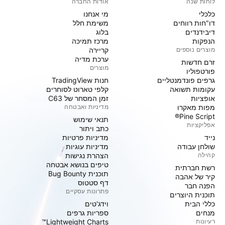
לוחות שנה
אודות החברה
כלכלי
מי אנחנו
דו"חות רווחים
משימת חלל
דיבידנדים
בלוג
הנפקות
מרכז תמיכה
מוצרים נוספים
קריירה
ערכת מדיה
זרם חדשות
מוצרים
פורטפוליו
גרפים פונדמנטליים
חנות TradingView
עקומות תשואה
קלפי טארוט לסוחרים
אופציות
זמן המסחר של C63
מפות מאקרו
מדיניות ואבטחה
Pine Script®
תנאי שימוש
אפליקציות
כתב ויתור
נייד
מדיניות פרטיות
שולחן עבודה
מדיניות עוגיות
קהילה
הצהרת נגישות
טיפים בנושא אבטחה
רשת חברתית
תוכנית Bug Bounty
קיר של אהבה
דף סטטוס
הפנה חבר
פתרונות עסקיים
תוכנית היוצרים
כללי הבית
וידג'טים
מנחים
ספריות גרפים
רעיונות
Lightweight Charts™