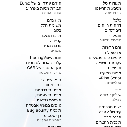
תעודות סל
חוזים עתידיים של Eurex
מטבעות קריפטו
חבילת מניות בארה"ב
לוחות שנה
אודות החברה
כלכלי
מי אנחנו
דו"חות רווחים
משימת חלל
דיבידנדים
בלוג
הנפקות
מרכז תמיכה
מוצרים נוספים
קריירה
ערכת מדיה
זרם חדשות
מוצרים
פורטפוליו
גרפים פונדמנטליים
חנות TradingView
עקומות תשואה
קלפי טארוט לסוחרים
אופציות
זמן המסחר של C63
מפות מאקרו
מדיניות ואבטחה
Pine Script®
תנאי שימוש
אפליקציות
כתב ויתור
נייד
מדיניות פרטיות
שולחן עבודה
מדיניות עוגיות
קהילה
הצהרת נגישות
טיפים בנושא אבטחה
רשת חברתית
תוכנית Bug Bounty
קיר של אהבה
דף סטטוס
הפנה חבר
פתרונות עסקיים
תוכנית היוצרים