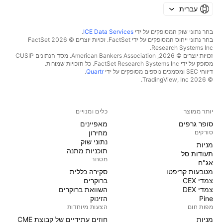
עברית
בחר נתוני שוק המסופקים על ידי
ICE Data Services
.
בחר נתוני ייחוס המסופקים על ידי FactSet. זכויות יוצרים © 2026 ‏FactSet
Research Systems Inc.‏
זכויות יוצרים © 2026, ‏American Bankers Association. מסד הנתונים CUSIP
מסופק על ידי FactSet Research Systems Inc. כל הזכויות שמורות.
דיווחי SEC ומסמכים נוספים מסופקים על ידי
Quartr
.
© 2026 ‏TradingView, Inc.‏
יותר ממוצר
כלים ומנויים
סופר גרפים
מאפיינים
סורקים
מחירון
נתוני שוק
מניות‏
תוכניות מתנה
תעודות סל
מסחר
אג"ח
מטבעות קריפטו
סקירה כללית
צמדי CEX
ברוקרים
צמדי DEX
השוואת ברוקרים
Pine
הזינוק
מפות חום
הצעות מיוחדות
מניות‏
חוזים עתידיים של קבוצת CME