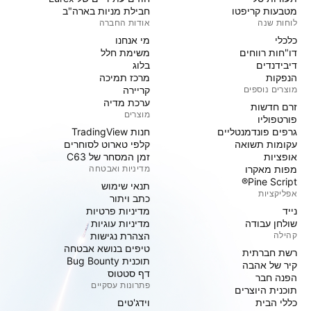
מטבעות קריפטו
חבילת מניות בארה"ב
לוחות שנה
אודות החברה
כלכלי
מי אנחנו
דו"חות רווחים
משימת חלל
דיבידנדים
בלוג
הנפקות
מרכז תמיכה
מוצרים נוספים
קריירה
ערכת מדיה
זרם חדשות
מוצרים
פורטפוליו
גרפים פונדמנטליים
חנות TradingView
עקומות תשואה
קלפי טארוט לסוחרים
אופציות
זמן המסחר של C63
מפות מאקרו
מדיניות ואבטחה
Pine Script®
תנאי שימוש
אפליקציות
כתב ויתור
נייד
מדיניות פרטיות
שולחן עבודה
מדיניות עוגיות
קהילה
הצהרת נגישות
טיפים בנושא אבטחה
רשת חברתית
תוכנית Bug Bounty
קיר של אהבה
דף סטטוס
הפנה חבר
פתרונות עסקיים
תוכנית היוצרים
כללי הבית
וידג'טים