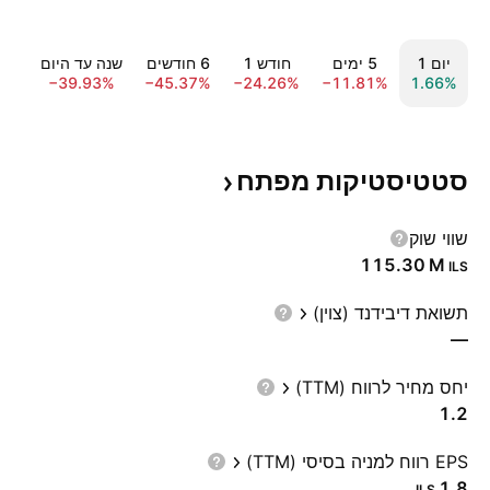
יום ‎1‎
‎5‎ ימים
חודש ‎1‎
‎6‎ חודשים
שנה עד היום
שנ
2%
−39.93%
−45.37%
−24.26%
−11.81%
1.66%
סטטיסטיקות
מפתח
שווי שוק
‪115.30 M‬
ILS
תשואת דיבידנד (צוין)
—
יחס מחיר לרווח (TTM)
1.2
EPS רווח למניה בסיסי (TTM)
1.8
ILS