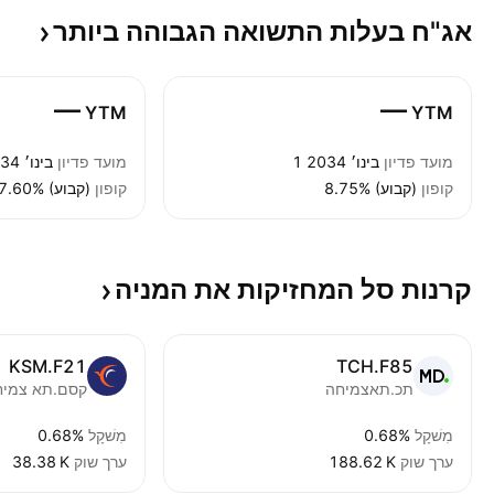
אג"ח בעלות התשואה הגבוהה
ביותר
—
—
YTM
YTM
מועד פדיון
1 בינו׳ 2034
מועד פדיון
1 בינו׳ 2034
קופון
8.75% (קבוע)
קופון
7.60% (קבוע)
קרנות סל המחזיקות את
המניה
KSM.F21
TCH.F85
תכ.תאצמיחה
קסם.תא צמיח
מִשׁקָל
0.68%
מִשׁקָל
0.68%
ערך שוק
‪188.62 K‬
ערך שוק
‪38.38 K‬