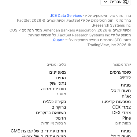
עברית
בחר נתוני שוק המסופקים על ידי
ICE Data Services
.
בחר נתוני ייחוס המסופקים על ידי FactSet. זכויות יוצרים © 2026 ‏FactSet
Research Systems Inc.‏
זכויות יוצרים © 2026, ‏American Bankers Association. מסד הנתונים CUSIP
מסופק על ידי FactSet Research Systems Inc. כל הזכויות שמורות.
דיווחי SEC ומסמכים נוספים מסופקים על ידי
Quartr
.
© 2026 ‏TradingView, Inc.‏
יותר ממוצר
כלים ומנויים
סופר גרפים
מאפיינים
סורקים
מחירון
נתוני שוק
מניות‏
תוכניות מתנה
תעודות סל
מסחר
אג"ח
מטבעות קריפטו
סקירה כללית
צמדי CEX
ברוקרים
צמדי DEX
השוואת ברוקרים
Pine
הזינוק
מפות חום
הצעות מיוחדות
מניות‏
חוזים עתידיים של קבוצת CME
תעודות סל
חוזים עתידיים של Eurex