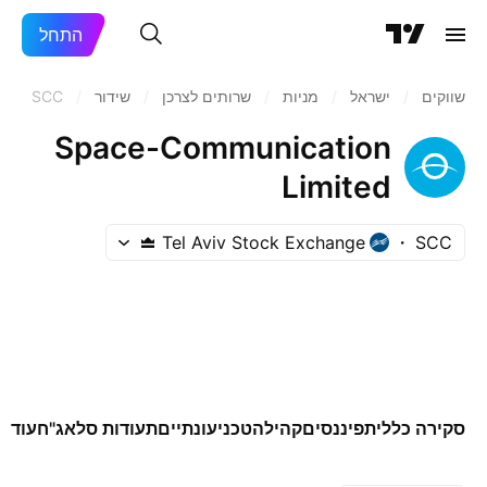
התחל
שווקים
/
ישראל
/
מניות‏
/
שרותים לצרכן
/
שידור
/
SCC
Space-Communication
Limited
Tel Aviv Stock Exchange
SCC
סקירה כללית
פיננסים
קהילה
טכני
עונתיים
תעודות סל
אג"ח
עוד