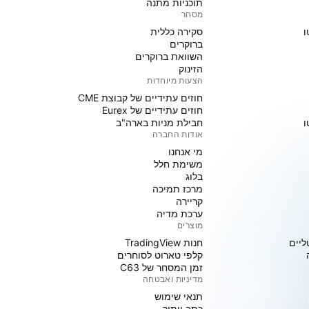
תוכניות מתנה
מסחר
ו
סקירה כללית
ברוקרים
השוואת ברוקרים
הזינוק
הצעות מיוחדות
חוזים עתידיים של קבוצת CME
חוזים עתידיים של Eurex
ו
חבילת מניות בארה"ב
אודות החברה
מי אנחנו
משימת חלל
בלוג
מרכז תמיכה
קריירה
ערכת מדיה
מוצרים
ליים
חנות TradingView
קלפי טארוט לסוחרים
זמן המסחר של C63
מדיניות ואבטחה
תנאי שימוש
כתב ויתור