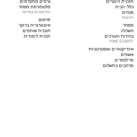
תוכנית היוצרים
גרפים מתקדמים
כללי הבית
פלטפורמת מסחר
מנחים
הזדמנויות צמיחה
רעיונות
פּרסום
מסחר
אינטגרציית ברוקר
השכלה
תוכנית שותפים
בחירות העורכים
תכנית לימודית
PINE SCRIPT
אינדיקטורים ואסטרטגיות
אשפים
פרילנסרים
מרחבים בתשלום