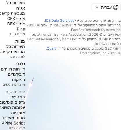
תעודות סל
עברית
אג"ח
מטבעות קריפט
צמדי CEX
בחר נתוני שוק המסופקים על ידי
ICE Data Services
.
צמדי DEX
בחר נתוני ייחוס המסופקים על ידי FactSet. זכויות יוצרים © 2026
Pine
מפות חום
זכויות יוצרים © 2026, ‏American Bankers Association. מסד
הנתונים CUSIP מסופק על ידי FactSet Research Systems Inc.
מניות‏
כל הזכויות שמורות.
תעודות סל
דיווחי SEC ומסמכים נוספים מסופקים על ידי
Quartr
.
מטבעות קריפט
© 2026 ‏TradingView, Inc.‏
לוחות שנה
כלכלי
דו"חות רווחים
דיבידנדים
הנפקות
מוצרים נוספים
זרם חדשות
פורטפוליו
גרפים פונדמנט
עקומות תשואה
אופציות
מפות מאקרו
Pine Script®
אפליקציות