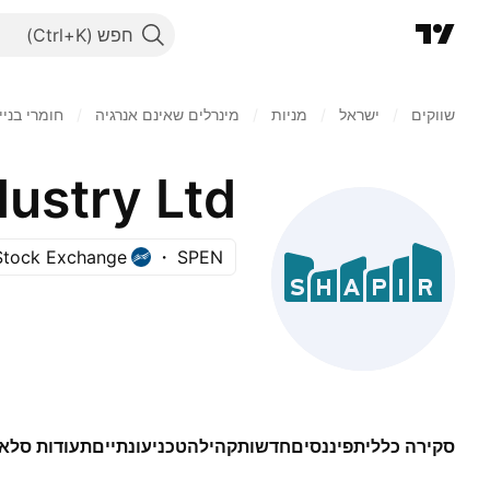
חפש
שווקים
/
ישראל
/
מניות‏
/
מינרלים שאינם אנרגיה
/
חומרי בניי
dustry Ltd
 Stock Exchange
SPEN
סקירה כללית
פיננסים
חדשות
קהילה
טכני
עונתיים
תעודות סל
א