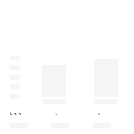
ערך
שינוי
שינוי %