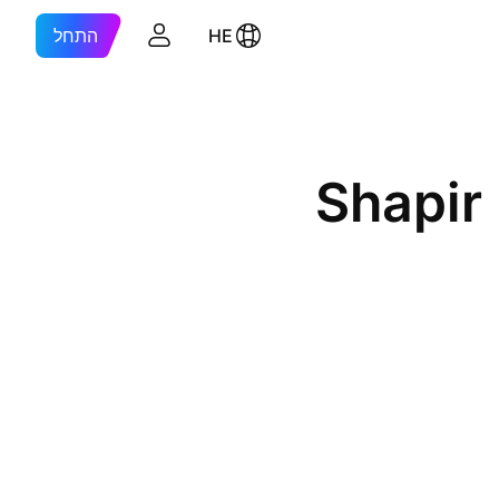
HE
התחל
Shapir