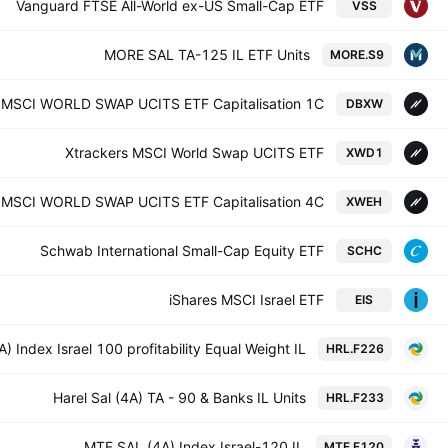
Vanguard FTSE All-World ex-US Small-Cap ETF
VSS
MORE SAL TA-125 IL ETF Units
MORE.S9
s MSCI WORLD SWAP UCITS ETF Capitalisation 1C
DBXW
Xtrackers MSCI World Swap UCITS ETF
XWD1
s MSCI WORLD SWAP UCITS ETF Capitalisation 4C
XWEH
Schwab International Small-Cap Equity ETF
SCHC
iShares MSCI Israel ETF
EIS
A) Index Israel 100 profitability Equal Weight IL
HRL.F226
Harel Sal (4A) TA - 90 & Banks IL Units
HRL.F233
MTF SAL (4A) Index Israel-120 IL
MTF.F120