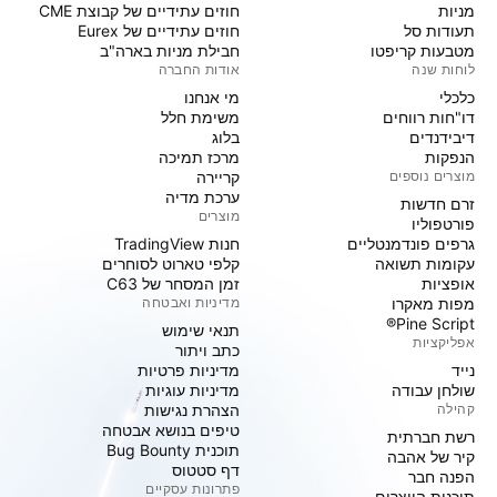
מניות‏
חוזים עתידיים של קבוצת CME
תעודות סל
חוזים עתידיים של Eurex
מטבעות קריפטו
חבילת מניות בארה"ב
לוחות שנה
אודות החברה
כלכלי
מי אנחנו
דו"חות רווחים
משימת חלל
דיבידנדים
בלוג
הנפקות
מרכז תמיכה
מוצרים נוספים
קריירה
ערכת מדיה
זרם חדשות
מוצרים
פורטפוליו
גרפים פונדמנטליים
חנות TradingView
עקומות תשואה
קלפי טארוט לסוחרים
אופציות
זמן המסחר של C63
מפות מאקרו
מדיניות ואבטחה
Pine Script®
תנאי שימוש
אפליקציות
כתב ויתור
נייד
מדיניות פרטיות
שולחן עבודה
מדיניות עוגיות
קהילה
הצהרת נגישות
טיפים בנושא אבטחה
רשת חברתית
תוכנית Bug Bounty
קיר של אהבה
דף סטטוס
הפנה חבר
פתרונות עסקיים
תוכנית היוצרים