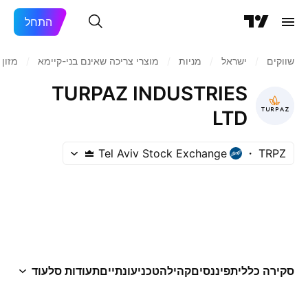
התחל
שווקים
/
ישראל
/
מניות‏
/
מוצרי צריכה שאינם בני-קיימא
/
מזון
TURPAZ INDUSTRIES
LTD
Tel Aviv Stock Exchange
TRPZ
סקירה כללית
פיננסים
קהילה
טכני
עונתיים
תעודות סל
עוד