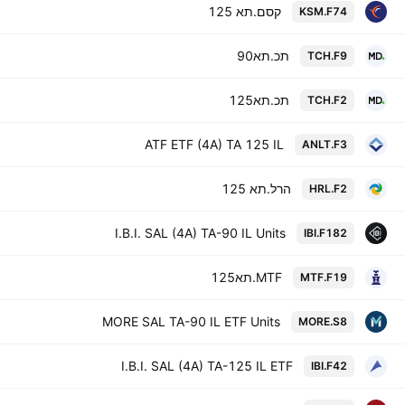
קסם.תא 125
KSM.F74
תכ.תא90
TCH.F9
תכ.תא125
TCH.F2
ATF ETF (4A) TA 125 IL
ANLT.F3
הרל.תא 125
HRL.F2
I.B.I. SAL (4A) TA-90 IL Units
IBI.F182
MTF.תא125
MTF.F19
MORE SAL TA-90 IL ETF Units
MORE.S8
I.B.I. SAL (4A) TA-125 IL ETF
IBI.F42