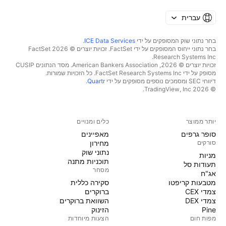
עברית
בחר נתוני שוק המסופקים על ידי
ICE Data Services
.
בחר נתוני ייחוס המסופקים על ידי FactSet. זכויות יוצרים © 2026 ‏FactSet
Research Systems Inc.‏
זכויות יוצרים © 2026, ‏American Bankers Association. מסד הנתונים CUSIP
מסופק על ידי FactSet Research Systems Inc. כל הזכויות שמורות.
דיווחי SEC ומסמכים נוספים מסופקים על ידי
Quartr
.
© 2026 ‏TradingView, Inc.‏
יותר ממוצר
כלים ומנויים
סופר גרפים
מאפיינים
סורקים
מחירון
נתוני שוק
מניות‏
תוכניות מתנה
תעודות סל
מסחר
אג"ח
מטבעות קריפטו
סקירה כללית
צמדי CEX
ברוקרים
צמדי DEX
השוואת ברוקרים
Pine
הזינוק
מפות חום
הצעות מיוחדות