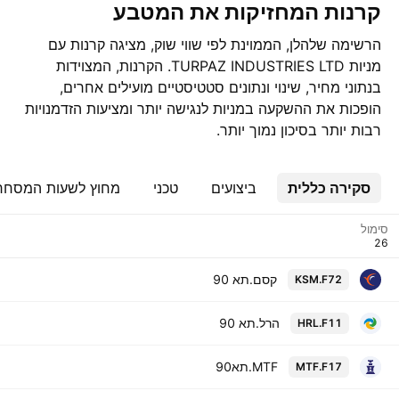
קרנות המחזיקות את המטבע
הרשימה שלהלן, הממוינת לפי שווי שוק, מציגה קרנות עם
מניות TURPAZ INDUSTRIES LTD. הקרנות, המצוידות
בנתוני מחיר, שינוי ונתונים סטטיסטיים מועילים אחרים,
הופכות את ההשקעה במניות לנגישה יותר ומציעות הזדמנויות
רבות יותר בסיכון נמוך יותר.
סקירה כללית
ביצועים
טכני
מחוץ לשעות המסחר
סימול
קסם.תא 90
KSM.F72
הרל.תא 90
HRL.F11
MTF.תא90
MTF.F17