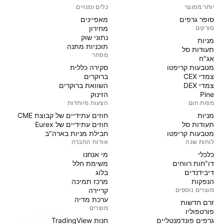
יותר ממוצר
כלים ומנויים
סופר גרפים
מאפיינים
סורקים
מחירון
נתוני שוק
מניות‏
תוכניות מתנה
תעודות סל
מסחר
אג"ח
מטבעות קריפטו
סקירה כללית
צמדי CEX
ברוקרים
צמדי DEX
השוואת ברוקרים
Pine
הזינוק
מפות חום
הצעות מיוחדות
מניות‏
חוזים עתידיים של קבוצת CME
תעודות סל
חוזים עתידיים של Eurex
מטבעות קריפטו
חבילת מניות בארה"ב
לוחות שנה
אודות החברה
כלכלי
מי אנחנו
דו"חות רווחים
משימת חלל
דיבידנדים
בלוג
הנפקות
מרכז תמיכה
מוצרים נוספים
קריירה
ערכת מדיה
זרם חדשות
מוצרים
פורטפוליו
גרפים פונדמנטליים
חנות TradingView