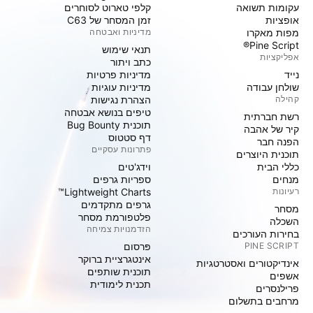
עקומות תשואה
קלפי טארוט לסוחרים
אופציות
זמן המסחר של C63
מפות מאקרו
מדיניות ואבטחה
Pine Script®
תנאי שימוש
אפליקציות
כתב ויתור
נייד
מדיניות פרטיות
שולחן עבודה
מדיניות עוגיות
קהילה
הצהרת נגישות
טיפים בנושא אבטחה
רשת חברתית
תוכנית Bug Bounty
קיר של אהבה
דף סטטוס
הפנה חבר
פתרונות עסקיים
תוכנית היוצרים
כללי הבית
וידג'טים
מנחים
ספריות גרפים
רעיונות
Lightweight Charts™
גרפים מתקדמים
מסחר
פלטפורמת מסחר
השכלה
הזדמנויות צמיחה
בחירות העורכים
PINE SCRIPT
פּרסום
אינטגרציית ברוקר
אינדיקטורים ואסטרטגיות
תוכנית שותפים
אשפים
תכנית לימודית
פרילנסרים
מרחבים בתשלום