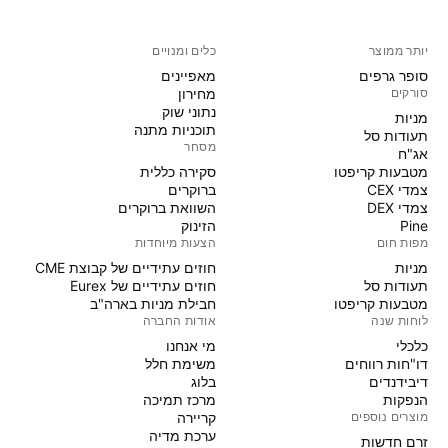
יותר ממוצר
כלים ומנויים
סופר גרפים
מאפיינים
סורקים
מחירון
נתוני שוק
מניות‏
תוכניות מתנה
תעודות סל
מסחר
אג"ח
מטבעות קריפטו
סקירה כללית
צמדי CEX
ברוקרים
צמדי DEX
השוואת ברוקרים
Pine
הזינוק
מפות חום
הצעות מיוחדות
מניות‏
חוזים עתידיים של קבוצת CME
תעודות סל
חוזים עתידיים של Eurex
מטבעות קריפטו
חבילת מניות בארה"ב
לוחות שנה
אודות החברה
כלכלי
מי אנחנו
דו"חות רווחים
משימת חלל
דיבידנדים
בלוג
הנפקות
מרכז תמיכה
מוצרים נוספים
קריירה
ערכת מדיה
זרם חדשות