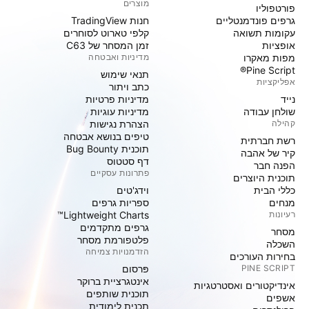
מוצרים
פורטפוליו
גרפים פונדמנטליים
חנות TradingView
עקומות תשואה
קלפי טארוט לסוחרים
אופציות
זמן המסחר של C63
מפות מאקרו
מדיניות ואבטחה
Pine Script®
תנאי שימוש
אפליקציות
כתב ויתור
נייד
מדיניות פרטיות
שולחן עבודה
מדיניות עוגיות
קהילה
הצהרת נגישות
טיפים בנושא אבטחה
רשת חברתית
תוכנית Bug Bounty
קיר של אהבה
דף סטטוס
הפנה חבר
פתרונות עסקיים
תוכנית היוצרים
כללי הבית
וידג'טים
מנחים
ספריות גרפים
רעיונות
Lightweight Charts™
גרפים מתקדמים
מסחר
פלטפורמת מסחר
השכלה
הזדמנויות צמיחה
בחירות העורכים
PINE SCRIPT
פּרסום
אינטגרציית ברוקר
אינדיקטורים ואסטרטגיות
תוכנית שותפים
אשפים
תכנית לימודית