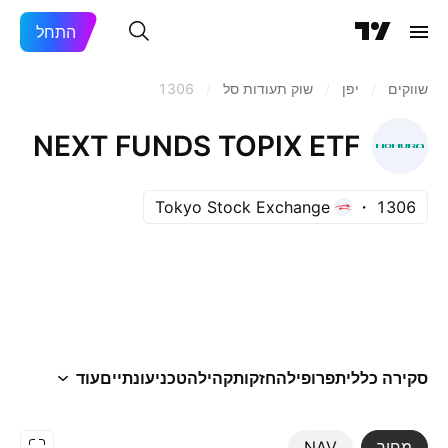
התחל
שווקים
/
יפן‏
/
שוק תעודות סל
/
1306
NEXT FUNDS TOPIX ETF
Tokyo Stock Exchange
1306
סקירה כללית
פרופיל
החזקות
קהילה
טכני
עונתיים
עוד
מחיר
NAV