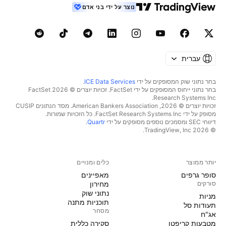
נוצר על ידי בני אדם
עברית
בחר נתוני שוק המסופקים על ידי
ICE Data Services
.
בחר נתוני ייחוס המסופקים על ידי FactSet. זכויות יוצרים © 2026 ‏FactSet
Research Systems Inc.‏
זכויות יוצרים © 2026, ‏American Bankers Association. מסד הנתונים CUSIP
מסופק על ידי FactSet Research Systems Inc. כל הזכויות שמורות.
דיווחי SEC ומסמכים נוספים מסופקים על ידי
Quartr
.
© 2026 ‏TradingView, Inc.‏
יותר ממוצר
כלים ומנויים
סופר גרפים
מאפיינים
סורקים
מחירון
נתוני שוק
מניות‏
תוכניות מתנה
תעודות סל
מסחר
אג"ח
מטבעות קריפטו
סקירה כללית