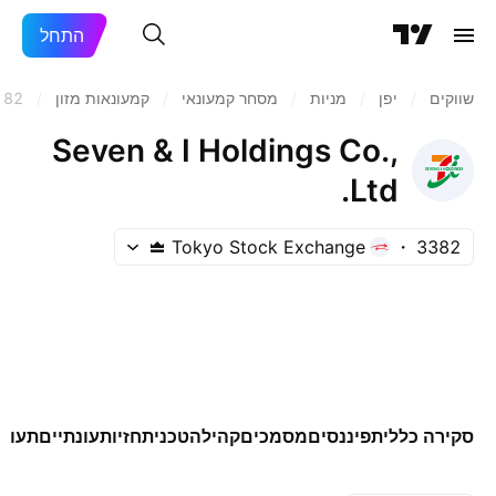
התחל
שווקים
/
יפן‏
/
מניות‏
/
מסחר קמעונאי
/
קמעונאות מזון
/
382
Seven & I Holdings Co.,
Ltd.
Tokyo Stock Exchange
3382
סקירה כללית
פיננסים
מסמכים
קהילה
טכני
תחזיות
עונתיים
תעודו