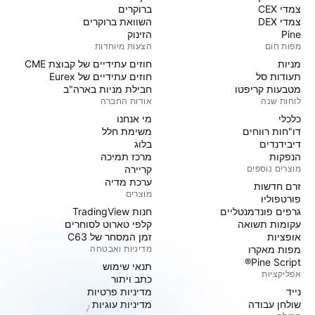
צמדי CEX
ברוקרים
צמדי DEX
השוואת ברוקרים
Pine
הזינוק
מפות חום
הצעות מיוחדות
מניות‏
חוזים עתידיים של קבוצת CME
תעודות סל
חוזים עתידיים של Eurex
מטבעות קריפטו
חבילת מניות בארה"ב
לוחות שנה
אודות החברה
כלכלי
מי אנחנו
דו"חות רווחים
משימת חלל
דיבידנדים
בלוג
הנפקות
מרכז תמיכה
מוצרים נוספים
קריירה
ערכת מדיה
זרם חדשות
מוצרים
פורטפוליו
גרפים פונדמנטליים
חנות TradingView
עקומות תשואה
קלפי טארוט לסוחרים
אופציות
זמן המסחר של C63
מפות מאקרו
מדיניות ואבטחה
Pine Script®
תנאי שימוש
אפליקציות
כתב ויתור
נייד
מדיניות פרטיות
שולחן עבודה
מדיניות עוגיות