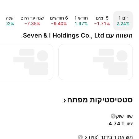
יום ‎1‎
‎5‎ ימים
חודש ‎1‎
‎6‎ חודשים
שנה עד היום
שנה ‎1‎
3.02%
−7.35%
−9.40%
1.97%
−1.71%
2.24%
השווה עם Seven & I Holdings Co., Ltd.
סטטיסטיקות
מפתח
שווי שוק
‪4.74 T‬
JPY
תשואת דיבידנד (צוין)