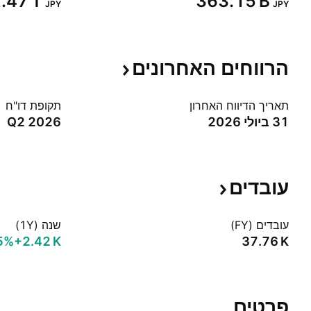
2.47 T‬
‪363.15 B‬
JPY
JPY
הרווחים
האחרונים
תאריך הדיווח האחרון
תקופת דו"ח
31 ביולי 2026
Q2 2026
עובדים
עובדים (FY)
שנה (1Y)
5%‬
‪+2.42 K‬
‪37.76 K‬
פרטים