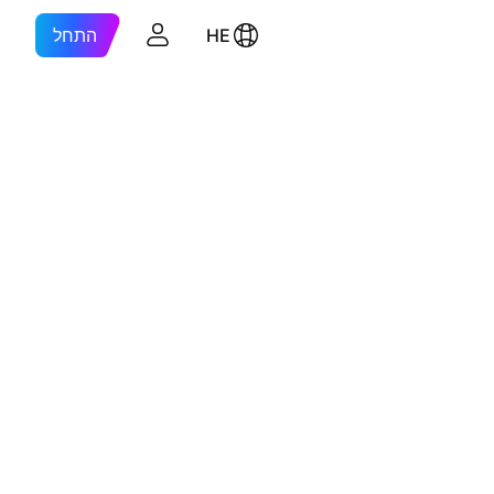
HE
התחל