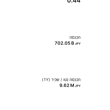
0.44
הכנסה
‪702.05 B‬
JPY
הכנסה נטו / שכיר (1Y)
‪9.62 M‬
JPY