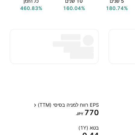
‎5‎ שנים
‎10‎ שנים
כל הזמן
460.83%
160.04%
180.74%
EPS רווח למניה בסיסי (TTM)
770
JPY
בטא (1Y)