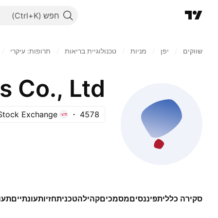
חפש
שווקים
/
יפן‏
/
מניות‏
/
טכנולוגיית בריאות
/
תרופות: עיקרי
/
 Co., Ltd.
Stock Exchange
4578
סקירה כללית
פיננסים
מסמכים
קהילה
טכני
תחזיות
עונתיים
תעו