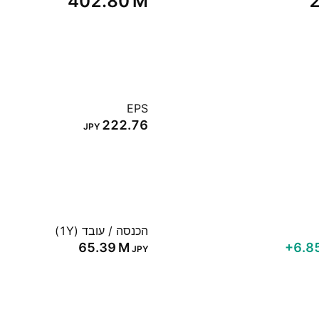
‪402.80 M‬
‪
EPS
222.76
JPY
הכנסה / עובד (1Y)
‪65.39 M‬
‪+6.8
JPY