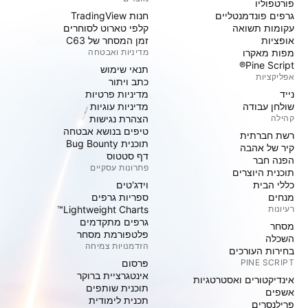
פורטפוליו
גרפים פונדמנטליים
חנות TradingView
עקומות תשואה
קלפי טארוט לסוחרים
אופציות
זמן המסחר של C63
מפות מאקרו
מדיניות ואבטחה
Pine Script®
תנאי שימוש
אפליקציות
כתב ויתור
נייד
מדיניות פרטיות
שולחן עבודה
מדיניות עוגיות
קהילה
הצהרת נגישות
טיפים בנושא אבטחה
רשת חברתית
תוכנית Bug Bounty
קיר של אהבה
דף סטטוס
הפנה חבר
פתרונות עסקיים
תוכנית היוצרים
כללי הבית
וידג'טים
מנחים
ספריות גרפים
רעיונות
Lightweight Charts™
גרפים מתקדמים
מסחר
פלטפורמת מסחר
השכלה
הזדמנויות צמיחה
בחירות העורכים
PINE SCRIPT
פּרסום
אינטגרציית ברוקר
אינדיקטורים ואסטרטגיות
תוכנית שותפים
אשפים
תכנית לימודית
פרילנסרים