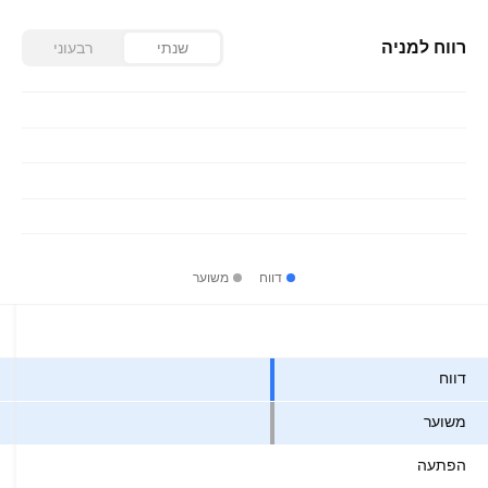
רווח למניה
שנתי
רבעוני
דווח
משוער
ערכים
דווח
משוער
הפתעה