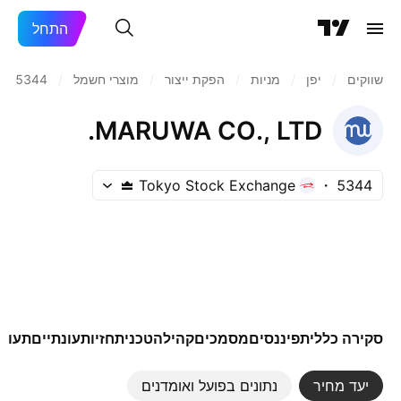
התחל
שווקים
/
יפן‏
/
מניות‏
/
הפקת ייצור
/
מוצרי חשמל
/
5344
/
MARUWA CO., LTD.
Tokyo Stock Exchange
5344
סקירה כללית
פיננסים
מסמכים
קהילה
טכני
תחזיות
עונתיים
תעודו
יעד מחיר
נתונים בפועל ואומדנים