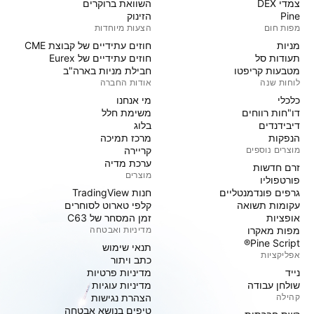
צמדי DEX
השוואת ברוקרים
Pine
הזינוק
מפות חום
הצעות מיוחדות
מניות‏
חוזים עתידיים של קבוצת CME
תעודות סל
חוזים עתידיים של Eurex
מטבעות קריפטו
חבילת מניות בארה"ב
לוחות שנה
אודות החברה
כלכלי
מי אנחנו
דו"חות רווחים
משימת חלל
דיבידנדים
בלוג
הנפקות
מרכז תמיכה
מוצרים נוספים
קריירה
ערכת מדיה
זרם חדשות
מוצרים
פורטפוליו
גרפים פונדמנטליים
חנות TradingView
עקומות תשואה
קלפי טארוט לסוחרים
אופציות
זמן המסחר של C63
מפות מאקרו
מדיניות ואבטחה
Pine Script®
תנאי שימוש
אפליקציות
כתב ויתור
נייד
מדיניות פרטיות
שולחן עבודה
מדיניות עוגיות
קהילה
הצהרת נגישות
טיפים בנושא אבטחה