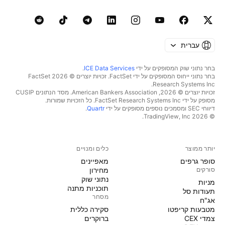
עברית
בחר נתוני שוק המסופקים על ידי
ICE Data Services
.
בחר נתוני ייחוס המסופקים על ידי FactSet. זכויות יוצרים © 2026 ‏FactSet
Research Systems Inc.‏
זכויות יוצרים © 2026, ‏American Bankers Association. מסד הנתונים CUSIP
מסופק על ידי FactSet Research Systems Inc. כל הזכויות שמורות.
דיווחי SEC ומסמכים נוספים מסופקים על ידי
Quartr
.
© 2026 ‏TradingView, Inc.‏
יותר ממוצר
כלים ומנויים
סופר גרפים
מאפיינים
סורקים
מחירון
נתוני שוק
מניות‏
תוכניות מתנה
תעודות סל
מסחר
אג"ח
מטבעות קריפטו
סקירה כללית
צמדי CEX
ברוקרים