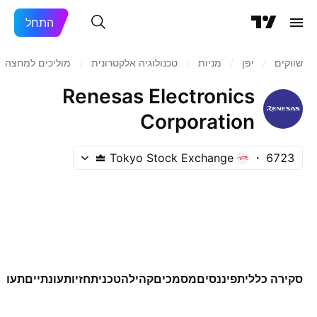
התחל
שווקים
/
יפן‏
/
מניות‏
/
טכנולוגיה אלקטרונית
/
מוליכים למחצה
Renesas Electronics
Corporation
Tokyo Stock Exchange
6723
סקירה כללית
פיננסים
מסמכים
קהילה
טכני
תחזיות
עונתיים
תעודו