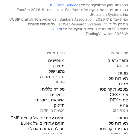
בחר נתוני שוק המסופקים על ידי
ICE Data Services
.
בחר נתוני ייחוס המסופקים על ידי FactSet. זכויות יוצרים © 2026 ‏FactSet
Research Systems Inc.‏
זכויות יוצרים © 2026, ‏American Bankers Association. מסד הנתונים CUSIP
מסופק על ידי FactSet Research Systems Inc. כל הזכויות שמורות.
דיווחי SEC ומסמכים נוספים מסופקים על ידי
Quartr
.
© 2026 ‏TradingView, Inc.‏
יותר ממוצר
כלים ומנויים
סופר גרפים
מאפיינים
סורקים
מחירון
נתוני שוק
מניות‏
תוכניות מתנה
תעודות סל
מסחר
אג"ח
מטבעות קריפטו
סקירה כללית
צמדי CEX
ברוקרים
צמדי DEX
השוואת ברוקרים
Pine
הזינוק
מפות חום
הצעות מיוחדות
מניות‏
חוזים עתידיים של קבוצת CME
תעודות סל
חוזים עתידיים של Eurex
מטבעות קריפטו
חבילת מניות בארה"ב
לוחות שנה
אודות החברה