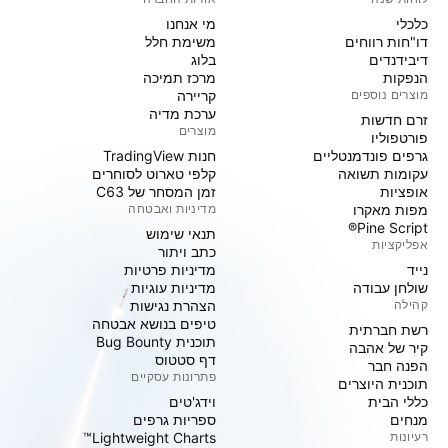
כלכלי
מי אנחנו
דו"חות רווחים
משימת חלל
דיבידנדים
בלוג
הנפקות
מרכז תמיכה
מוצרים נוספים
קריירה
ערכת מדיה
זרם חדשות
מוצרים
פורטפוליו
גרפים פונדמנטליים
חנות TradingView
עקומות תשואה
קלפי טארוט לסוחרים
אופציות
זמן המסחר של C63
מפות מאקרו
מדיניות ואבטחה
Pine Script®
תנאי שימוש
אפליקציות
כתב ויתור
נייד
מדיניות פרטיות
שולחן עבודה
מדיניות עוגיות
קהילה
הצהרת נגישות
טיפים בנושא אבטחה
רשת חברתית
תוכנית Bug Bounty
קיר של אהבה
דף סטטוס
הפנה חבר
פתרונות עסקיים
תוכנית היוצרים
כללי הבית
וידג'טים
מנחים
ספריות גרפים
רעיונות
Lightweight Charts™