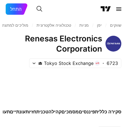
התחל
שווקים
/
יפן‏
/
מניות‏
/
טכנולוגיה אלקטרונית
/
מוליכים למחצה
Renesas Electronics
Corporation
Tokyo Stock Exchange
6723
סקירה כללית
פיננסים
מסמכים
קהילה
טכני
תחזיות
עונתיים
תעודו