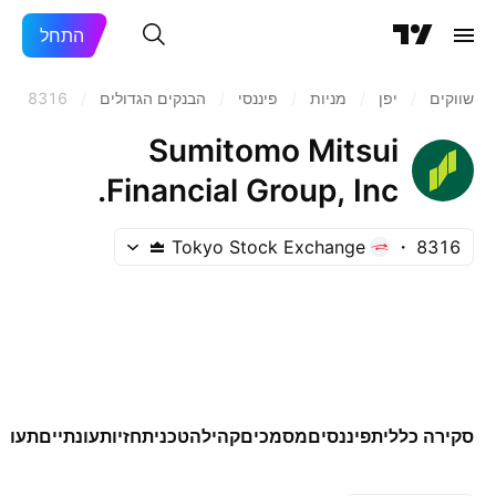
התחל
שווקים
/
יפן‏
/
מניות‏
/
פיננסי
/
הבנקים הגדולים
/
8316
Sumitomo Mitsui
Financial Group, Inc.
Tokyo Stock Exchange
8316
סקירה כללית
פיננסים
מסמכים
קהילה
טכני
תחזיות
עונתיים
תעודו