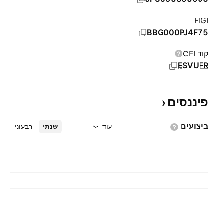
FIGI
BBG000PJ4F75
קוד CFI
ESVUFR
פיננסים
ביצועים
עוד
שנתי
רבעוני