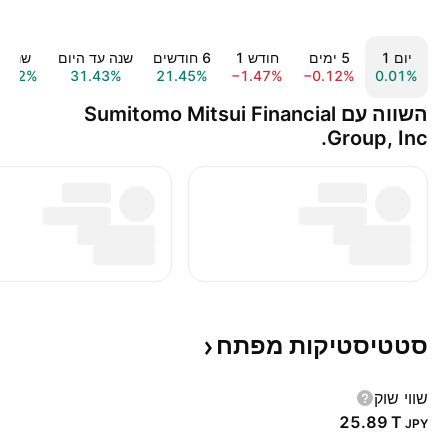
יום ‎1‎
‎5‎ ימים
חודש ‎1‎
‎6‎ חודשים
שנה עד היום
שנה ‎1‎
9.42%
31.43%
21.45%
−1.47%
−0.12%
0.01%
השווה עם Sumitomo Mitsui Financial
Group, Inc.
סטטיסטיקות
מפתח
שווי שוק
‪25.89 T‬
JPY