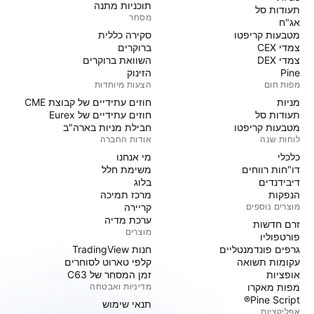
תוכניות מתנה
תעודות סל
מסחר
אג"ח
מטבעות קריפטו
סקירה כללית
צמדי CEX
ברוקרים
צמדי DEX
השוואת ברוקרים
Pine
הזינוק
מפות חום
הצעות מיוחדות
מניות‏
חוזים עתידיים של קבוצת CME
תעודות סל
חוזים עתידיים של Eurex
מטבעות קריפטו
חבילת מניות בארה"ב
לוחות שנה
אודות החברה
כלכלי
מי אנחנו
דו"חות רווחים
משימת חלל
דיבידנדים
בלוג
הנפקות
מרכז תמיכה
מוצרים נוספים
קריירה
ערכת מדיה
זרם חדשות
מוצרים
פורטפוליו
גרפים פונדמנטליים
חנות TradingView
עקומות תשואה
קלפי טארוט לסוחרים
אופציות
זמן המסחר של C63
מפות מאקרו
מדיניות ואבטחה
Pine Script®
תנאי שימוש
אפליקציות