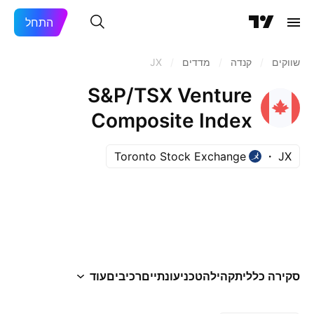
התחל
שווקים
/
קנדה
/
מדדים
/
JX
S&P/TSX Venture
Composite Index
Toronto Stock Exchange
JX
סקירה כללית
קהילה
טכני
עונתיים
רכיבים
עוד