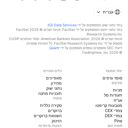
עברית
בחר נתוני שוק המסופקים על ידי
ICE Data Services
.
בחר נתוני ייחוס המסופקים על ידי FactSet. זכויות יוצרים © 2026 ‏FactSet
Research Systems Inc.‏
זכויות יוצרים © 2026, ‏American Bankers Association. מסד הנתונים CUSIP
מסופק על ידי FactSet Research Systems Inc. כל הזכויות שמורות.
דיווחי SEC ומסמכים נוספים מסופקים על ידי
Quartr
.
© 2026 ‏TradingView, Inc.‏
יותר ממוצר
כלים ומנויים
סופר גרפים
מאפיינים
סורקים
מחירון
נתוני שוק
מניות‏
תוכניות מתנה
תעודות סל
מסחר
אג"ח
מטבעות קריפטו
סקירה כללית
צמדי CEX
ברוקרים
צמדי DEX
השוואת ברוקרים
Pine
הזינוק
מפות חום
הצעות מיוחדות