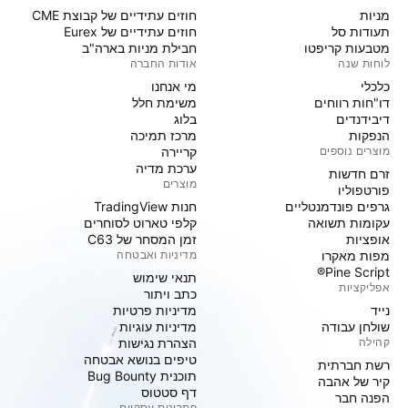
מניות‏
חוזים עתידיים של קבוצת CME
תעודות סל
חוזים עתידיים של Eurex
מטבעות קריפטו
חבילת מניות בארה"ב
לוחות שנה
אודות החברה
כלכלי
מי אנחנו
דו"חות רווחים
משימת חלל
דיבידנדים
בלוג
הנפקות
מרכז תמיכה
מוצרים נוספים
קריירה
ערכת מדיה
זרם חדשות
מוצרים
פורטפוליו
גרפים פונדמנטליים
חנות TradingView
עקומות תשואה
קלפי טארוט לסוחרים
אופציות
זמן המסחר של C63
מפות מאקרו
מדיניות ואבטחה
Pine Script®
תנאי שימוש
אפליקציות
כתב ויתור
נייד
מדיניות פרטיות
שולחן עבודה
מדיניות עוגיות
קהילה
הצהרת נגישות
טיפים בנושא אבטחה
רשת חברתית
תוכנית Bug Bounty
קיר של אהבה
דף סטטוס
הפנה חבר
פתרונות עסקיים