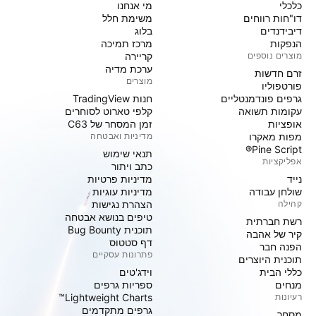
כלכלי
מי אנחנו
דו"חות רווחים
משימת חלל
דיבידנדים
בלוג
הנפקות
מרכז תמיכה
מוצרים נוספים
קריירה
ערכת מדיה
זרם חדשות
מוצרים
פורטפוליו
גרפים פונדמנטליים
חנות TradingView
עקומות תשואה
קלפי טארוט לסוחרים
אופציות
זמן המסחר של C63
מפות מאקרו
מדיניות ואבטחה
Pine Script®
תנאי שימוש
אפליקציות
כתב ויתור
נייד
מדיניות פרטיות
שולחן עבודה
מדיניות עוגיות
קהילה
הצהרת נגישות
טיפים בנושא אבטחה
רשת חברתית
תוכנית Bug Bounty
קיר של אהבה
דף סטטוס
הפנה חבר
פתרונות עסקיים
תוכנית היוצרים
כללי הבית
וידג'טים
מנחים
ספריות גרפים
רעיונות
Lightweight Charts™
גרפים מתקדמים
מסחר