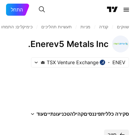
התחל
שווקים
/
קנדה
/
מניות‏
/
תעשיות תהליכים
/
כימיקלים: התמחות
Enerev5 Metals Inc.
TSX Venture Exchange
ENEV
סקירה כללית
פיננסים
קהילה
טכני
עונתיים
עוד
חזור