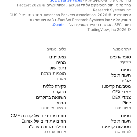
בחר נתוני שוק המסופקים על ידי
ICE Data Services
.
בחר נתוני ייחוס המסופקים על ידי FactSet. זכויות יוצרים © 2026 ‏FactSet
Research Systems Inc.‏
זכויות יוצרים © 2026, ‏American Bankers Association. מסד הנתונים CUSIP
מסופק על ידי FactSet Research Systems Inc. כל הזכויות שמורות.
דיווחי SEC ומסמכים נוספים מסופקים על ידי
Quartr
.
© 2026 ‏TradingView, Inc.‏
יותר ממוצר
כלים ומנויים
סופר גרפים
מאפיינים
סורקים
מחירון
נתוני שוק
מניות‏
תוכניות מתנה
תעודות סל
מסחר
אג"ח
מטבעות קריפטו
סקירה כללית
צמדי CEX
ברוקרים
צמדי DEX
השוואת ברוקרים
Pine
הזינוק
מפות חום
הצעות מיוחדות
מניות‏
חוזים עתידיים של קבוצת CME
תעודות סל
חוזים עתידיים של Eurex
מטבעות קריפטו
חבילת מניות בארה"ב
לוחות שנה
אודות החברה