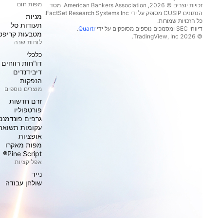
מפות חום
זכויות יוצרים © 2026, ‏American Bankers Association. מסד
הנתונים CUSIP מסופק על ידי FactSet Research Systems Inc.
מניות‏
כל הזכויות שמורות.
תעודות סל
דיווחי SEC ומסמכים נוספים מסופקים על ידי
Quartr
.
מטבעות קריפט
© 2026 ‏TradingView, Inc.‏
לוחות שנה
כלכלי
דו"חות רווחים
דיבידנדים
הנפקות
מוצרים נוספים
זרם חדשות
פורטפוליו
גרפים פונדמנט
עקומות תשואה
אופציות
מפות מאקרו
Pine Script®
אפליקציות
נייד
שולחן עבודה