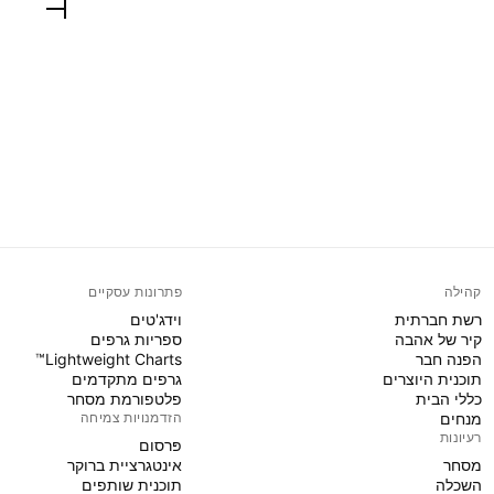
קהילה
פתרונות עסקיים
רשת חברתית
וידג'טים
קיר של אהבה
ספריות גרפים
הפנה חבר
Lightweight Charts™
תוכנית היוצרים
גרפים מתקדמים
כללי הבית
פלטפורמת מסחר
מנחים
הזדמנויות צמיחה
רעיונות
פּרסום
מסחר
אינטגרציית ברוקר
השכלה
תוכנית שותפים