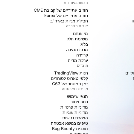
הצעות מיוחדות
חוזים עתידיים של קבוצת CME
חוזים עתידיים של Eurex
ו
חבילת מניות בארה"ב
אודות החברה
מי אנחנו
משימת חלל
בלוג
מרכז תמיכה
קריירה
ערכת מדיה
מוצרים
ליים
חנות TradingView
קלפי טארוט לסוחרים
זמן המסחר של C63
מדיניות ואבטחה
תנאי שימוש
כתב ויתור
מדיניות פרטיות
מדיניות עוגיות
הצהרת נגישות
טיפים בנושא אבטחה
תוכנית Bug Bounty
דף סטטוס