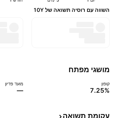
יום ‎1‎
‎5‎ ימים
חודש ‎1‎
השווה עם רוסיה תשואה של 10Y
מושגי מפתח
קופון
מועד פדיון
—
7.25%
עקומת
תשואה