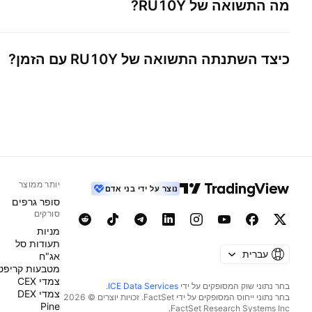
מה התשואה של
RU10Y
?
כיצד השתנתה התשואה של
RU10Y
עם הזמן?
יותר ממוצר
נוצר על ידי בני אדם
סופר גרפים
סורקים
מניות‏
תעודות סל
עברית
אג"ח
מטבעות קריפט
צמדי CEX
בחר נתוני שוק המסופקים על ידי
ICE Data Services
.
צמדי DEX
בחר נתוני ייחוס המסופקים על ידי FactSet. זכויות יוצרים © 2026
Pine