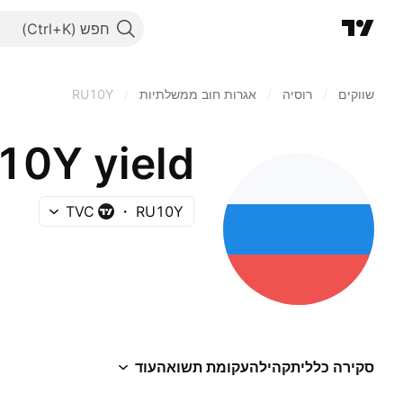
חפש
שווקים
/
רוסיה‏
/
אגרות חוב ממשלתיות
/
RU10Y
10Y yield
TVC
RU10Y
סקירה כללית
קהילה
עקומת תשואה
עוד