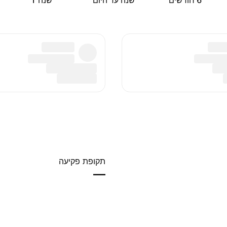
‎6‎ חודשים
שנה עד היום
שנה ‎1‎
תקופת פקיעה
—