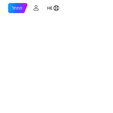
HE
התחל