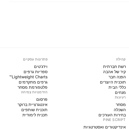
קהילה
פתרונות עסקיים
רשת חברתית
וידג'טים
קיר של אהבה
ספריות גרפים
הפנה חבר
Lightweight Charts™
תוכנית היוצרים
גרפים מתקדמים
כללי הבית
פלטפורמת מסחר
מנחים
הזדמנויות צמיחה
רעיונות
פּרסום
מסחר
אינטגרציית ברוקר
השכלה
תוכנית שותפים
בחירות העורכים
תכנית לימודית
PINE SCRIPT
אינדיקטורים ואסטרטגיות