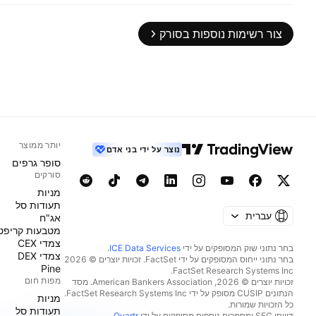
צור רשימות נוספות בסורק
יותר ממוצר
נוצר על ידי בני אדם
סופר גרפים
סורקים
מניות‏
תעודות סל
עברית
אג"ח
מטבעות קריפט
צמדי CEX
בחר נתוני שוק המסופקים על ידי
ICE Data Services
.
צמדי DEX
בחר נתוני ייחוס המסופקים על ידי FactSet. זכויות יוצרים © 2026
Pine
מפות חום
זכויות יוצרים © 2026, ‏American Bankers Association. מסד
הנתונים CUSIP מסופק על ידי FactSet Research Systems Inc.
מניות‏
כל הזכויות שמורות.
תעודות סל
דיווחי SEC ומסמכים נוספים מסופקים על ידי
Quartr
.