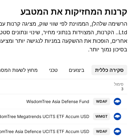
קרנות המחזיקות את המטבע
Ltd.. הקרנות, המצוידות בנתוני מחיר, שינוי ונתונים סט
אחרים, הופכות את ההשקעה במניות לנגישה יותר ומציעות
בסיכון נמוך יותר.
סקירה כללית
ביצועים
טכני
מחוץ לשעות המס
סימול
WisdomTree Asia Defense Fund
WDAF
domTree Megatrends UCITS ETF Accum USD
WMGT
domTree Asia Defence UCITS ETF Accum USD
WDAF