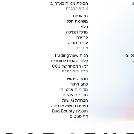
ו
חבילת מניות בארה"ב
אודות החברה
מי אנחנו
משימת חלל
בלוג
מרכז תמיכה
קריירה
ערכת מדיה
מוצרים
ליים
חנות TradingView
קלפי טארוט לסוחרים
זמן המסחר של C63
מדיניות ואבטחה
תנאי שימוש
כתב ויתור
מדיניות פרטיות
מדיניות עוגיות
הצהרת נגישות
טיפים בנושא אבטחה
תוכנית Bug Bounty
דף סטטוס