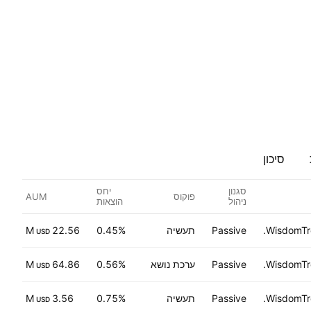
סיכון
סגנון
יחס
פוקוס
AUM
ניהול
הוצאות
WisdomTre
Passive
תעשיה
0.45%
22.56 M
1
USD
WisdomTre
Passive
ערכת נושא
0.56%
64.86 M
55
USD
WisdomTre
Passive
תעשיה
0.75%
3.56 M
24
USD