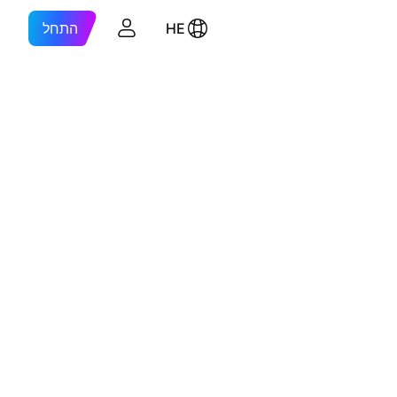
HE
התחל