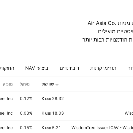
הרשימה שלהלן, הממוינת לפי שווי שוק, מציגה קרנות עם מניות Air Asia Co.
טיסטיים מועילים
 הזדמנויות רבות יותר
חר
תזרימי קרנות
דיבידנדים
ביצועי NAV
החזקות
שווי שוק
מִשׁקָל
מנפיק
e, Inc.
0.12%
28.32 K
USD
e, Inc.
0.03%
18.03 K
Wis
USD
e, Inc.
0.15%
5.21 K
WisdomTree Issuer ICAV - Wis
USD