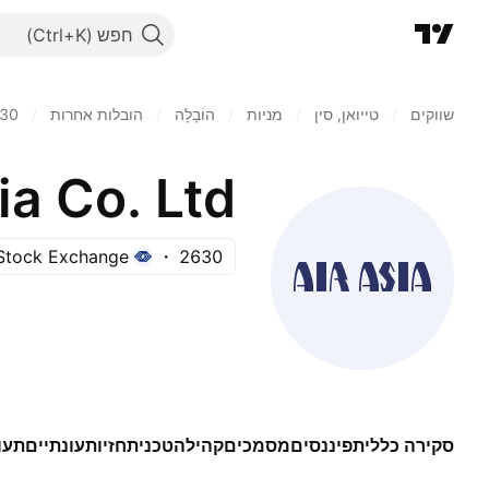
חפש
שווקים
/
טייואן, סין
/
מניות‏
/
הוֹבָלָה
/
הובלות אחרות
/
30
ia Co. Ltd.
Stock Exchange
2630
סקירה כללית
פיננסים
מסמכים
קהילה
טכני
תחזיות
עונתיים
תעו