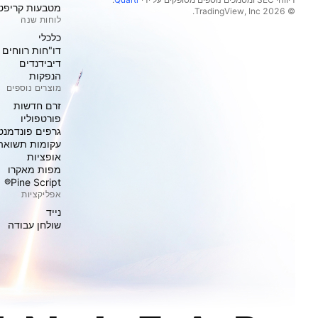
מטבעות קריפט
© 2026 ‏TradingView, Inc.‏
לוחות שנה
כלכלי
דו"חות רווחים
דיבידנדים
הנפקות
מוצרים נוספים
זרם חדשות
פורטפוליו
גרפים פונדמנט
עקומות תשואה
אופציות
מפות מאקרו
Pine Script®
אפליקציות
נייד
שולחן עבודה