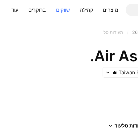
מוצרים
קהילה
שווקים
ברוקרים
עוד
26
/
תעודות סל
Air As
Taiwan 
דות סל
עוד