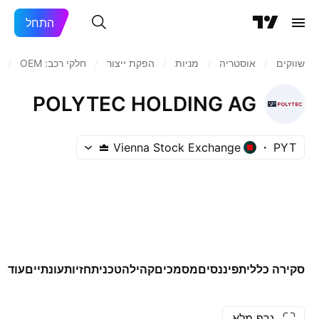
התחל
שווקים
/
אוסטריה
/
מניות‏
/
הפקת ייצור
/
חלקי רכב: OEM
/
POLYTEC HOLDING AG
Vienna Stock Exchange
PYT
סקירה כללית
פיננסים
מסמכים
קהילה
טכני
תחזיות
עונתיים
עוד
גרף מלא