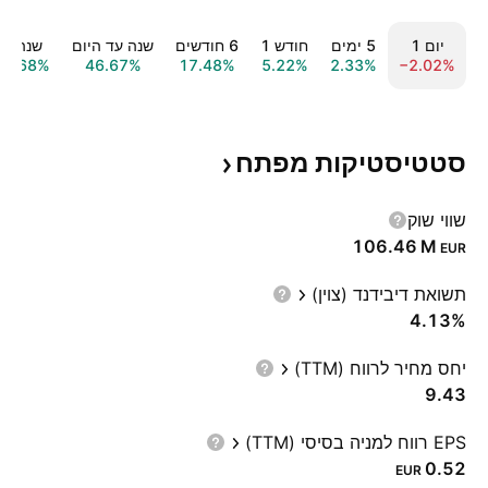
יום ‎1‎
‎5‎ ימים
חודש ‎1‎
‎6‎ חודשים
שנה עד היום
שנה ‎1‎
52.68%
46.67%
17.48%
5.22%
2.33%
−2.02%
סטטיסטיקות
מפתח
שווי שוק
‪106.46 M‬
EUR
תשואת דיבידנד (צוין)
4.13%
יחס מחיר לרווח (TTM)
9.43
EPS רווח למניה בסיסי (TTM)
0.52
EUR