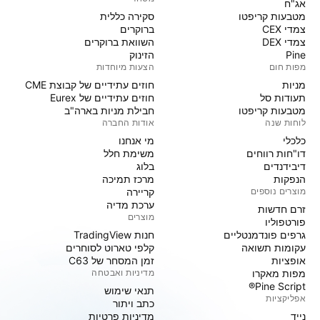
אג"ח
מטבעות קריפטו
סקירה כללית
צמדי CEX
ברוקרים
צמדי DEX
השוואת ברוקרים
Pine
הזינוק
מפות חום
הצעות מיוחדות
מניות‏
חוזים עתידיים של קבוצת CME
תעודות סל
חוזים עתידיים של Eurex
מטבעות קריפטו
חבילת מניות בארה"ב
לוחות שנה
אודות החברה
כלכלי
מי אנחנו
דו"חות רווחים
משימת חלל
דיבידנדים
בלוג
הנפקות
מרכז תמיכה
מוצרים נוספים
קריירה
ערכת מדיה
זרם חדשות
מוצרים
פורטפוליו
גרפים פונדמנטליים
חנות TradingView
עקומות תשואה
קלפי טארוט לסוחרים
אופציות
זמן המסחר של C63
מפות מאקרו
מדיניות ואבטחה
Pine Script®
תנאי שימוש
אפליקציות
כתב ויתור
נייד
מדיניות פרטיות