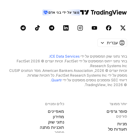
נוצר על ידי בני אדם
עברית
בחר נתוני שוק המסופקים על ידי
ICE Data Services
.
בחר נתוני ייחוס המסופקים על ידי FactSet. זכויות יוצרים © 2026 ‏FactSet
Research Systems Inc.‏
זכויות יוצרים © 2026, ‏American Bankers Association. מסד הנתונים CUSIP
מסופק על ידי FactSet Research Systems Inc. כל הזכויות שמורות.
דיווחי SEC ומסמכים נוספים מסופקים על ידי
Quartr
.
© 2026 ‏TradingView, Inc.‏
יותר ממוצר
כלים ומנויים
סופר גרפים
מאפיינים
סורקים
מחירון
נתוני שוק
מניות‏
תוכניות מתנה
תעודות סל
מסחר