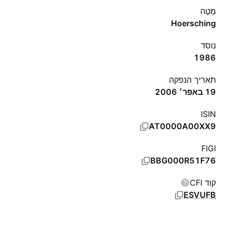
מַטֶה
Hoersching
נוסד
1986
תאריך הנפקה
19 באפר׳ 2006
ISIN
AT0000A00XX9
FIGI
BBG000R51F76
קוד CFI
ESVUFB