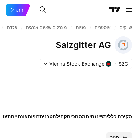
התחל
שווקים
/
אוסטריה
/
מניות‏
/
מינרלים שאינם אנרגיה
/
פלדה
/
Salzgitter AG
Vienna Stock Exchange
SZG
סקירה כללית
פיננסים
מסמכים
קהילה
טכני
תחזיות
עונתיים
תעודו
חזור