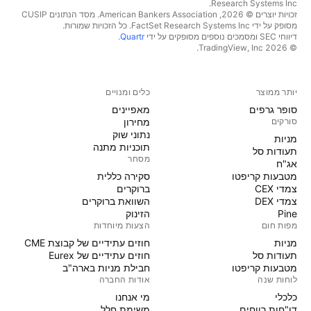
Research Systems Inc.‏
זכויות יוצרים © 2026, ‏American Bankers Association. מסד הנתונים CUSIP
מסופק על ידי FactSet Research Systems Inc. כל הזכויות שמורות.
דיווחי SEC ומסמכים נוספים מסופקים על ידי
Quartr
.
© 2026 ‏TradingView, Inc.‏
יותר ממוצר
כלים ומנויים
סופר גרפים
מאפיינים
סורקים
מחירון
נתוני שוק
מניות‏
תוכניות מתנה
תעודות סל
מסחר
אג"ח
מטבעות קריפטו
סקירה כללית
צמדי CEX
ברוקרים
צמדי DEX
השוואת ברוקרים
Pine
הזינוק
מפות חום
הצעות מיוחדות
מניות‏
חוזים עתידיים של קבוצת CME
תעודות סל
חוזים עתידיים של Eurex
מטבעות קריפטו
חבילת מניות בארה"ב
לוחות שנה
אודות החברה
כלכלי
מי אנחנו
דו"חות רווחים
משימת חלל