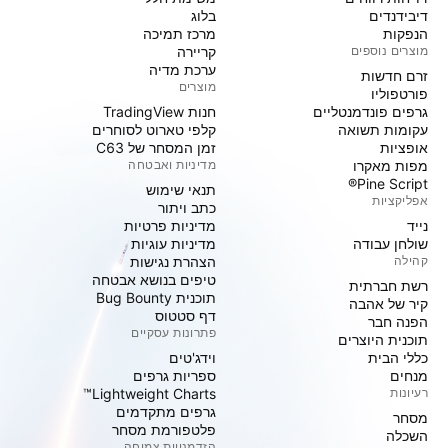
דיבידנדים
בלוג
הנפקות
מרכז תמיכה
מוצרים נוספים
קריירה
ערכת מדיה
זרם חדשות
מוצרים
פורטפוליו
גרפים פונדמנטליים
חנות TradingView
עקומות תשואה
קלפי טארוט לסוחרים
אופציות
זמן המסחר של C63
מפות מאקרו
מדיניות ואבטחה
Pine Script®
תנאי שימוש
אפליקציות
כתב ויתור
נייד
מדיניות פרטיות
שולחן עבודה
מדיניות עוגיות
קהילה
הצהרת נגישות
טיפים בנושא אבטחה
רשת חברתית
תוכנית Bug Bounty
קיר של אהבה
דף סטטוס
הפנה חבר
פתרונות עסקיים
תוכנית היוצרים
כללי הבית
וידג'טים
מנחים
ספריות גרפים
רעיונות
Lightweight Charts™
גרפים מתקדמים
מסחר
פלטפורמת מסחר
השכלה
הזדמנויות צמיחה