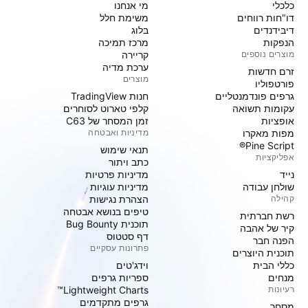
כלכלי
מי אנחנו
דו"חות רווחים
משימת חלל
דיבידנדים
בלוג
הנפקות
מרכז תמיכה
מוצרים נוספים
קריירה
ערכת מדיה
זרם חדשות
מוצרים
פורטפוליו
גרפים פונדמנטליים
חנות TradingView
עקומות תשואה
קלפי טארוט לסוחרים
אופציות
זמן המסחר של C63
מפות מאקרו
מדיניות ואבטחה
Pine Script®
תנאי שימוש
אפליקציות
כתב ויתור
נייד
מדיניות פרטיות
שולחן עבודה
מדיניות עוגיות
קהילה
הצהרת נגישות
טיפים בנושא אבטחה
רשת חברתית
תוכנית Bug Bounty
קיר של אהבה
דף סטטוס
הפנה חבר
פתרונות עסקיים
תוכנית היוצרים
כללי הבית
וידג'טים
מנחים
ספריות גרפים
רעיונות
Lightweight Charts™
גרפים מתקדמים
מסחר