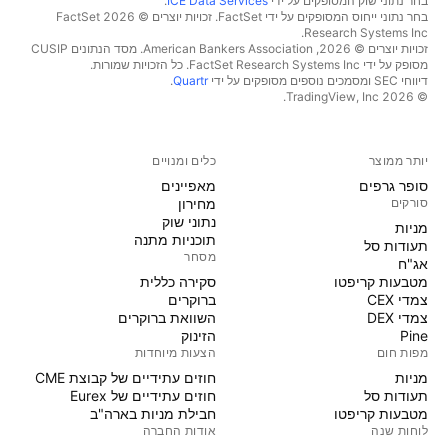
בחר נתוני שוק המסופקים על ידי
ICE Data Services
.
בחר נתוני ייחוס המסופקים על ידי FactSet. זכויות יוצרים © 2026 ‏FactSet
Research Systems Inc.‏
זכויות יוצרים © 2026, ‏American Bankers Association. מסד הנתונים CUSIP
מסופק על ידי FactSet Research Systems Inc. כל הזכויות שמורות.
דיווחי SEC ומסמכים נוספים מסופקים על ידי
Quartr
.
© 2026 ‏TradingView, Inc.‏
יותר ממוצר
כלים ומנויים
סופר גרפים
מאפיינים
סורקים
מחירון
נתוני שוק
מניות‏
תוכניות מתנה
תעודות סל
מסחר
אג"ח
מטבעות קריפטו
סקירה כללית
צמדי CEX
ברוקרים
צמדי DEX
השוואת ברוקרים
Pine
הזינוק
מפות חום
הצעות מיוחדות
מניות‏
חוזים עתידיים של קבוצת CME
תעודות סל
חוזים עתידיים של Eurex
מטבעות קריפטו
חבילת מניות בארה"ב
לוחות שנה
אודות החברה