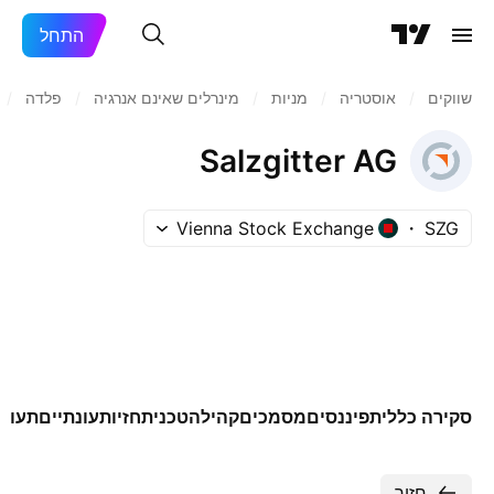
התחל
שווקים
/
אוסטריה
/
מניות‏
/
מינרלים שאינם אנרגיה
/
פלדה
/
Salzgitter AG
Vienna Stock Exchange
SZG
סקירה כללית
פיננסים
מסמכים
קהילה
טכני
תחזיות
עונתיים
תעודו
חזור