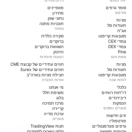
יותר ממוצר
כלים ומנויים
סופר גרפים
מאפיינים
סורקים
מחירון
נתוני שוק
מניות‏
תוכניות מתנה
תעודות סל
מסחר
אג"ח
מטבעות קריפטו
סקירה כללית
צמדי CEX
ברוקרים
צמדי DEX
השוואת ברוקרים
Pine
הזינוק
מפות חום
הצעות מיוחדות
מניות‏
חוזים עתידיים של קבוצת CME
תעודות סל
חוזים עתידיים של Eurex
מטבעות קריפטו
חבילת מניות בארה"ב
לוחות שנה
אודות החברה
כלכלי
מי אנחנו
דו"חות רווחים
משימת חלל
דיבידנדים
בלוג
הנפקות
מרכז תמיכה
מוצרים נוספים
קריירה
ערכת מדיה
זרם חדשות
מוצרים
פורטפוליו
גרפים פונדמנטליים
חנות TradingView
עקומות תשואה
קלפי טארוט לסוחרים