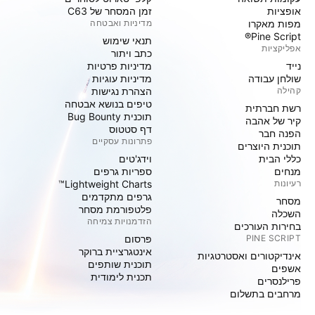
אופציות
זמן המסחר של C63
מפות מאקרו
מדיניות ואבטחה
Pine Script®
תנאי שימוש
אפליקציות
כתב ויתור
נייד
מדיניות פרטיות
שולחן עבודה
מדיניות עוגיות
קהילה
הצהרת נגישות
טיפים בנושא אבטחה
רשת חברתית
תוכנית Bug Bounty
קיר של אהבה
דף סטטוס
הפנה חבר
פתרונות עסקיים
תוכנית היוצרים
כללי הבית
וידג'טים
מנחים
ספריות גרפים
רעיונות
Lightweight Charts™
גרפים מתקדמים
מסחר
פלטפורמת מסחר
השכלה
הזדמנויות צמיחה
בחירות העורכים
PINE SCRIPT
פּרסום
אינטגרציית ברוקר
אינדיקטורים ואסטרטגיות
תוכנית שותפים
אשפים
תכנית לימודית
פרילנסרים
מרחבים בתשלום