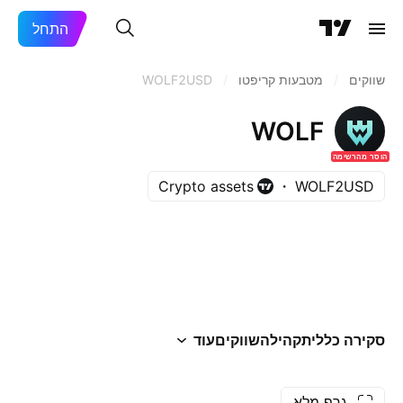
התחל
שווקים
/
מטבעות קריפטו
/
WOLF2USD
WOLF
הוסר מהרשימה
Crypto assets
WOLF2USD
סקירה כללית
קהילה
שווקים
עוד
גרף מלא