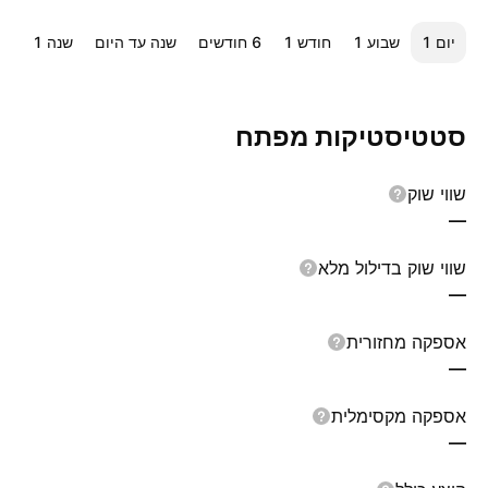
יום ‎1‎
שבוע ‎1‎
חודש ‎1‎
‎6‎ חודשים
שנה עד היום
שנה ‎1‎
כל
סטטיסטיקות מפתח
שווי שוק
—
שווי שוק בדילול מלא
—
אספקה מחזורית
—
אספקה מקסימלית
—