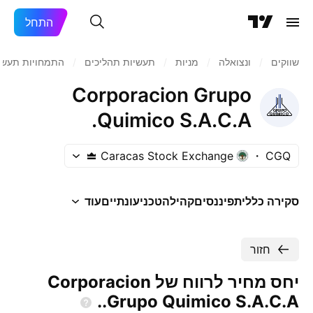
התחל
שווקים
/
ונצואלה
/
מניות‏
/
תעשיות תהליכים
/
התמחויות תעשי
Corporacion Grupo
Quimico S.A.C.A.
Caracas Stock Exchange
CGQ
סקירה כללית
פיננסים
קהילה
טכני
עונתיים
עוד
חזור
יחס מחיר לרווח של Corporacion
Grupo Quimico
S.A.C.A..