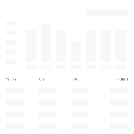
תקופה
ערך
שינוי
שינוי %