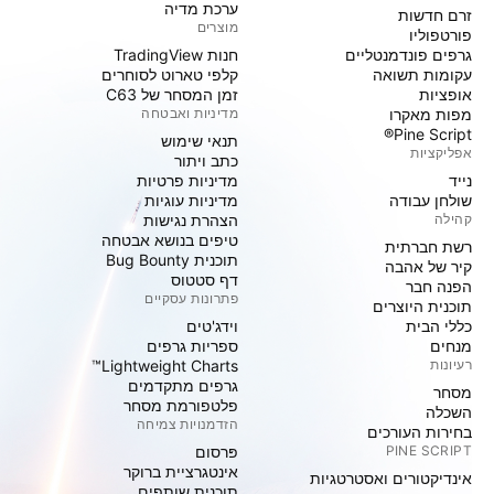
ערכת מדיה
זרם חדשות
מוצרים
פורטפוליו
גרפים פונדמנטליים
חנות TradingView
עקומות תשואה
קלפי טארוט לסוחרים
אופציות
זמן המסחר של C63
מפות מאקרו
מדיניות ואבטחה
Pine Script®
תנאי שימוש
אפליקציות
כתב ויתור
נייד
מדיניות פרטיות
שולחן עבודה
מדיניות עוגיות
קהילה
הצהרת נגישות
טיפים בנושא אבטחה
רשת חברתית
תוכנית Bug Bounty
קיר של אהבה
דף סטטוס
הפנה חבר
פתרונות עסקיים
תוכנית היוצרים
כללי הבית
וידג'טים
מנחים
ספריות גרפים
רעיונות
Lightweight Charts™
גרפים מתקדמים
מסחר
פלטפורמת מסחר
השכלה
הזדמנויות צמיחה
בחירות העורכים
PINE SCRIPT
פּרסום
אינטגרציית ברוקר
אינדיקטורים ואסטרטגיות
תוכנית שותפים