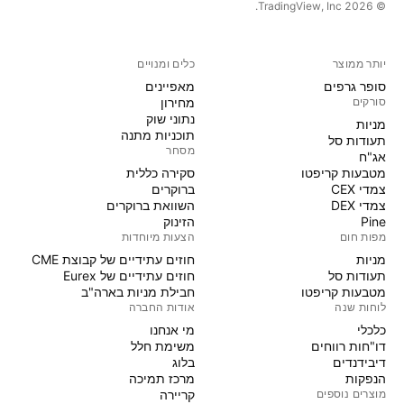
© 2026 ‏TradingView, Inc.‏
יותר ממוצר
כלים ומנויים
סופר גרפים
מאפיינים
סורקים
מחירון
נתוני שוק
מניות‏
תוכניות מתנה
תעודות סל
מסחר
אג"ח
מטבעות קריפטו
סקירה כללית
צמדי CEX
ברוקרים
צמדי DEX
השוואת ברוקרים
Pine
הזינוק
מפות חום
הצעות מיוחדות
מניות‏
חוזים עתידיים של קבוצת CME
תעודות סל
חוזים עתידיים של Eurex
מטבעות קריפטו
חבילת מניות בארה"ב
לוחות שנה
אודות החברה
כלכלי
מי אנחנו
דו"חות רווחים
משימת חלל
דיבידנדים
בלוג
הנפקות
מרכז תמיכה
מוצרים נוספים
קריירה