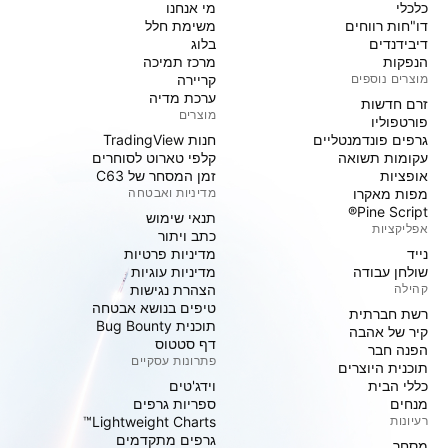
כלכלי
מי אנחנו
דו"חות רווחים
משימת חלל
דיבידנדים
בלוג
הנפקות
מרכז תמיכה
מוצרים נוספים
קריירה
ערכת מדיה
זרם חדשות
מוצרים
פורטפוליו
גרפים פונדמנטליים
חנות TradingView
עקומות תשואה
קלפי טארוט לסוחרים
אופציות
זמן המסחר של C63
מפות מאקרו
מדיניות ואבטחה
Pine Script®
תנאי שימוש
אפליקציות
כתב ויתור
נייד
מדיניות פרטיות
שולחן עבודה
מדיניות עוגיות
קהילה
הצהרת נגישות
טיפים בנושא אבטחה
רשת חברתית
תוכנית Bug Bounty
קיר של אהבה
דף סטטוס
הפנה חבר
פתרונות עסקיים
תוכנית היוצרים
כללי הבית
וידג'טים
מנחים
ספריות גרפים
רעיונות
Lightweight Charts™
גרפים מתקדמים
מסחר