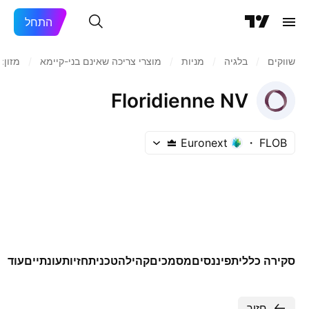
התחל
שווקים
/
בלגיה
/
מניות‏
/
מוצרי צריכה שאינם בני-קיימא
/
מזון:
Floridienne NV
Euronext
FLOB
סקירה כללית
פיננסים
מסמכים
קהילה
טכני
תחזיות
עונתיים
עוד
חזור