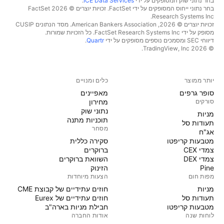
בחר נתוני שוק המסופקים על ידי
ICE Data Services
.
בחר נתוני ייחוס המסופקים על ידי FactSet. זכויות יוצרים © 2026 ‏FactSet
Research Systems Inc.‏
זכויות יוצרים © 2026, ‏American Bankers Association. מסד הנתונים CUSIP
מסופק על ידי FactSet Research Systems Inc. כל הזכויות שמורות.
דיווחי SEC ומסמכים נוספים מסופקים על ידי
Quartr
.
© 2026 ‏TradingView, Inc.‏
יותר ממוצר
כלים ומנויים
סופר גרפים
מאפיינים
סורקים
מחירון
נתוני שוק
מניות‏
תוכניות מתנה
תעודות סל
מסחר
אג"ח
מטבעות קריפטו
סקירה כללית
צמדי CEX
ברוקרים
צמדי DEX
השוואת ברוקרים
Pine
הזינוק
מפות חום
הצעות מיוחדות
מניות‏
חוזים עתידיים של קבוצת CME
תעודות סל
חוזים עתידיים של Eurex
מטבעות קריפטו
חבילת מניות בארה"ב
לוחות שנה
אודות החברה