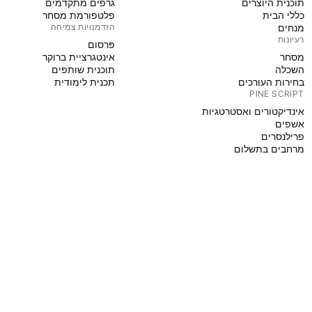
תוכנית היוצרים
גרפים מתקדמים
כללי הבית
פלטפורמת מסחר
מנחים
הזדמנויות צמיחה
רעיונות
פּרסום
מסחר
אינטגרציית ברוקר
השכלה
תוכנית שותפים
בחירות העורכים
תכנית לימודית
PINE SCRIPT
אינדיקטורים ואסטרטגיות
אשפים
פרילנסרים
מרחבים בתשלום