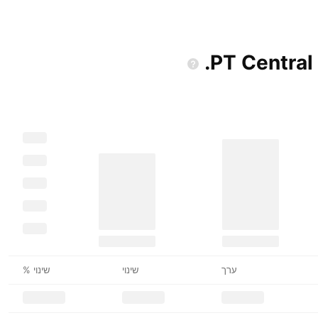
ערך
שינוי
שינוי %