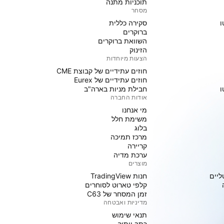
תוכניות מתנה
מסחר
ו
סקירה כללית
ברוקרים
השוואת ברוקרים
הזינוק
הצעות מיוחדות
חוזים עתידיים של קבוצת CME
חוזים עתידיים של Eurex
ו
חבילת מניות בארה"ב
אודות החברה
מי אנחנו
משימת חלל
בלוג
מרכז תמיכה
קריירה
ערכת מדיה
מוצרים
ליים
חנות TradingView
קלפי טארוט לסוחרים
זמן המסחר של C63
מדיניות ואבטחה
תנאי שימוש
כתב ויתור