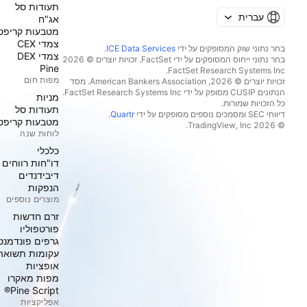
תעודות סל
עברית
אג"ח
מטבעות קריפט
צמדי CEX
בחר נתוני שוק המסופקים על ידי
ICE Data Services
.
צמדי DEX
בחר נתוני ייחוס המסופקים על ידי FactSet. זכויות יוצרים © 2026
Pine
מפות חום
זכויות יוצרים © 2026, ‏American Bankers Association. מסד
הנתונים CUSIP מסופק על ידי FactSet Research Systems Inc.
מניות‏
כל הזכויות שמורות.
תעודות סל
דיווחי SEC ומסמכים נוספים מסופקים על ידי
Quartr
.
מטבעות קריפט
© 2026 ‏TradingView, Inc.‏
לוחות שנה
כלכלי
דו"חות רווחים
דיבידנדים
הנפקות
מוצרים נוספים
זרם חדשות
פורטפוליו
גרפים פונדמנט
עקומות תשואה
אופציות
מפות מאקרו
Pine Script®
אפליקציות