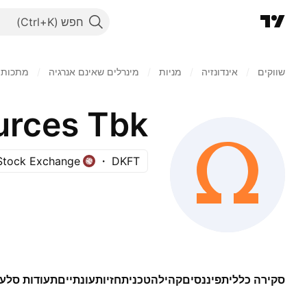
חפש
שווקים
/
אינדונזיה
/
מניות‏
/
מינרלים שאינם אנרגיה
/
מתכות /
urces Tbk
 Stock Exchange
DKFT
סקירה כללית
פיננסים
קהילה
טכני
תחזיות
עונתיים
תעודות סל
עו