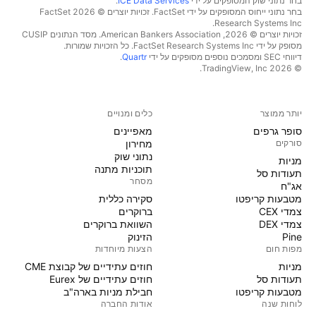
בחר נתוני שוק המסופקים על ידי
ICE Data Services
.
בחר נתוני ייחוס המסופקים על ידי FactSet. זכויות יוצרים © 2026 ‏FactSet
Research Systems Inc.‏
זכויות יוצרים © 2026, ‏American Bankers Association. מסד הנתונים CUSIP
מסופק על ידי FactSet Research Systems Inc. כל הזכויות שמורות.
דיווחי SEC ומסמכים נוספים מסופקים על ידי
Quartr
.
© 2026 ‏TradingView, Inc.‏
יותר ממוצר
כלים ומנויים
סופר גרפים
מאפיינים
סורקים
מחירון
נתוני שוק
מניות‏
תוכניות מתנה
תעודות סל
מסחר
אג"ח
מטבעות קריפטו
סקירה כללית
צמדי CEX
ברוקרים
צמדי DEX
השוואת ברוקרים
Pine
הזינוק
מפות חום
הצעות מיוחדות
מניות‏
חוזים עתידיים של קבוצת CME
תעודות סל
חוזים עתידיים של Eurex
מטבעות קריפטו
חבילת מניות בארה"ב
לוחות שנה
אודות החברה