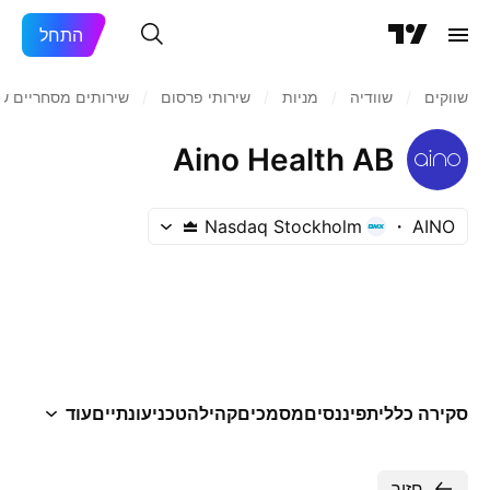
התחל
שווקים
/
שוודיה
/
מניות‏
/
שירותי פרסום
/
שירותים מסחריים שו
Aino Health AB
Nasdaq Stockholm
AINO
סקירה כללית
פיננסים
מסמכים
קהילה
טכני
עונתיים
עוד
חזור