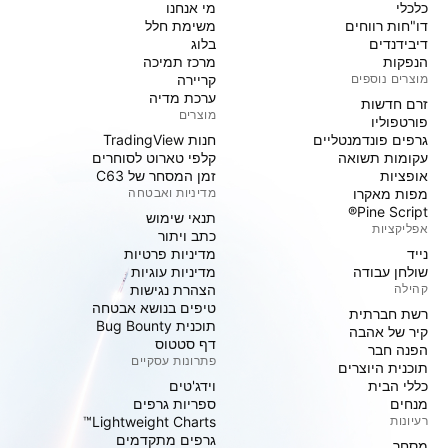
כלכלי
מי אנחנו
דו"חות רווחים
משימת חלל
דיבידנדים
בלוג
הנפקות
מרכז תמיכה
מוצרים נוספים
קריירה
ערכת מדיה
זרם חדשות
מוצרים
פורטפוליו
גרפים פונדמנטליים
חנות TradingView
עקומות תשואה
קלפי טארוט לסוחרים
אופציות
זמן המסחר של C63
מפות מאקרו
מדיניות ואבטחה
Pine Script®
תנאי שימוש
אפליקציות
כתב ויתור
נייד
מדיניות פרטיות
שולחן עבודה
מדיניות עוגיות
קהילה
הצהרת נגישות
טיפים בנושא אבטחה
רשת חברתית
תוכנית Bug Bounty
קיר של אהבה
דף סטטוס
הפנה חבר
פתרונות עסקיים
תוכנית היוצרים
כללי הבית
וידג'טים
מנחים
ספריות גרפים
רעיונות
Lightweight Charts™
גרפים מתקדמים
מסחר