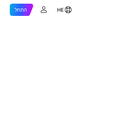
HE
התחל