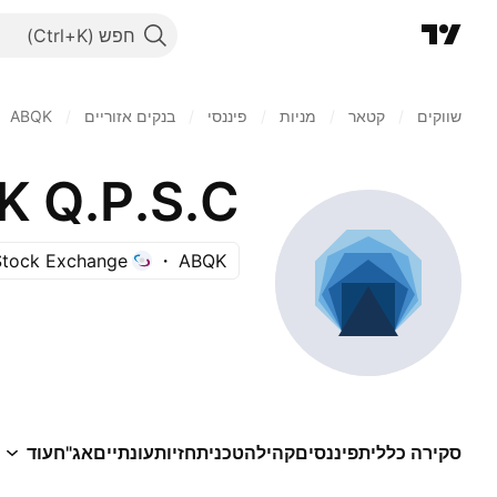
חפש
שווקים
/
קטאר
/
מניות‏
/
פיננסי
/
בנקים אזוריים
/
ABQK
 Q.P.S.C.
Stock Exchange
ABQK
סקירה כללית
פיננסים
קהילה
טכני
תחזיות
עונתיים
אג"ח
עוד