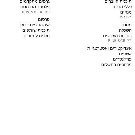
תוכנית היוצרים
גרפים מתקדמים
כללי הבית
פלטפורמת מסחר
מנחים
הזדמנויות צמיחה
רעיונות
פּרסום
מסחר
אינטגרציית ברוקר
השכלה
תוכנית שותפים
בחירות העורכים
תכנית לימודית
PINE SCRIPT
אינדיקטורים ואסטרטגיות
אשפים
פרילנסרים
מרחבים בתשלום