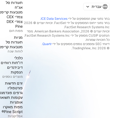
תעודות סל
עברית
אג"ח
מטבעות קריפט
צמדי CEX
בחר נתוני שוק המסופקים על ידי
ICE Data Services
.
צמדי DEX
בחר נתוני ייחוס המסופקים על ידי FactSet. זכויות יוצרים © 2026
Pine
מפות חום
זכויות יוצרים © 2026, ‏American Bankers Association. מסד
הנתונים CUSIP מסופק על ידי FactSet Research Systems Inc.
מניות‏
כל הזכויות שמורות.
תעודות סל
דיווחי SEC ומסמכים נוספים מסופקים על ידי
Quartr
.
מטבעות קריפט
© 2026 ‏TradingView, Inc.‏
לוחות שנה
כלכלי
דו"חות רווחים
דיבידנדים
הנפקות
מוצרים נוספים
זרם חדשות
פורטפוליו
גרפים פונדמנט
עקומות תשואה
אופציות
מפות מאקרו
Pine Script®
אפליקציות