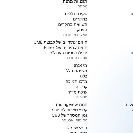
תוכניות מתנה
מסחר
ו
סקירה כללית
ברוקרים
השוואת ברוקרים
הזינוק
הצעות מיוחדות
חוזים עתידיים של קבוצת CME
חוזים עתידיים של Eurex
ו
חבילת מניות בארה"ב
אודות החברה
מי אנחנו
משימת חלל
בלוג
מרכז תמיכה
קריירה
ערכת מדיה
מוצרים
ליים
חנות TradingView
קלפי טארוט לסוחרים
זמן המסחר של C63
מדיניות ואבטחה
תנאי שימוש
כתב ויתור