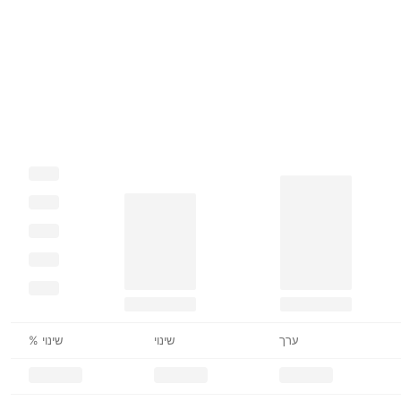
ערך
שינוי
שינוי %