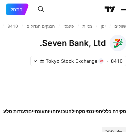
התחל
שווקים
/
יפן‏
/
מניות‏
/
פיננסי
/
הבנקים הגדולים
/
8410
/
Seven Bank, Ltd.
Tokyo Stock Exchange
8410
סקירה כללית
פיננסים
קהילה
טכני
תחזיות
עונתיים
תעודות סל
עוד
חזור