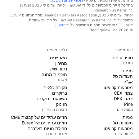
בחר נתוני שוק המסופקים על ידי
ICE Data Services
.
בחר נתוני ייחוס המסופקים על ידי FactSet. זכויות יוצרים © 2026 ‏FactSet
Research Systems Inc.‏
זכויות יוצרים © 2026, ‏American Bankers Association. מסד הנתונים CUSIP
מסופק על ידי FactSet Research Systems Inc. כל הזכויות שמורות.
דיווחי SEC ומסמכים נוספים מסופקים על ידי
Quartr
.
© 2026 ‏TradingView, Inc.‏
יותר ממוצר
כלים ומנויים
סופר גרפים
מאפיינים
סורקים
מחירון
נתוני שוק
מניות‏
תוכניות מתנה
תעודות סל
מסחר
אג"ח
מטבעות קריפטו
סקירה כללית
צמדי CEX
ברוקרים
צמדי DEX
השוואת ברוקרים
Pine
הזינוק
מפות חום
הצעות מיוחדות
מניות‏
חוזים עתידיים של קבוצת CME
תעודות סל
חוזים עתידיים של Eurex
מטבעות קריפטו
חבילת מניות בארה"ב
לוחות שנה
אודות החברה