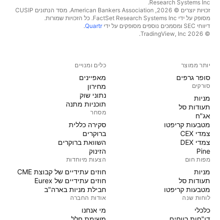
Research Systems Inc.‏
זכויות יוצרים © 2026, ‏American Bankers Association. מסד הנתונים CUSIP
מסופק על ידי FactSet Research Systems Inc. כל הזכויות שמורות.
דיווחי SEC ומסמכים נוספים מסופקים על ידי
Quartr
.
© 2026 ‏TradingView, Inc.‏
יותר ממוצר
כלים ומנויים
סופר גרפים
מאפיינים
סורקים
מחירון
נתוני שוק
מניות‏
תוכניות מתנה
תעודות סל
מסחר
אג"ח
מטבעות קריפטו
סקירה כללית
צמדי CEX
ברוקרים
צמדי DEX
השוואת ברוקרים
Pine
הזינוק
מפות חום
הצעות מיוחדות
מניות‏
חוזים עתידיים של קבוצת CME
תעודות סל
חוזים עתידיים של Eurex
מטבעות קריפטו
חבילת מניות בארה"ב
לוחות שנה
אודות החברה
כלכלי
מי אנחנו
דו"חות רווחים
משימת חלל