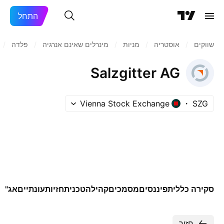
התחל
שווקים
/
אוסטריה
/
מניות‏
/
מינרלים שאינם אנרגיה
/
פלדה
/
Salzgitter AG
Vienna Stock Exchange
SZG
סקירה כללית
פיננסים
מסמכים
קהילה
טכני
תחזיות
עונתיים
אג"ח
חזור