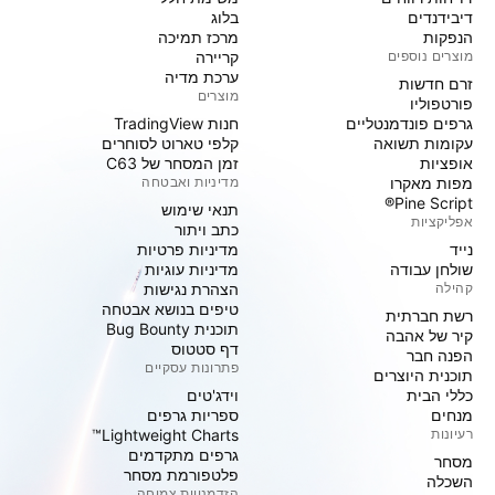
דיבידנדים
בלוג
הנפקות
מרכז תמיכה
מוצרים נוספים
קריירה
ערכת מדיה
זרם חדשות
מוצרים
פורטפוליו
גרפים פונדמנטליים
חנות TradingView
עקומות תשואה
קלפי טארוט לסוחרים
אופציות
זמן המסחר של C63
מפות מאקרו
מדיניות ואבטחה
Pine Script®
תנאי שימוש
אפליקציות
כתב ויתור
נייד
מדיניות פרטיות
שולחן עבודה
מדיניות עוגיות
קהילה
הצהרת נגישות
טיפים בנושא אבטחה
רשת חברתית
תוכנית Bug Bounty
קיר של אהבה
דף סטטוס
הפנה חבר
פתרונות עסקיים
תוכנית היוצרים
כללי הבית
וידג'טים
מנחים
ספריות גרפים
רעיונות
Lightweight Charts™
גרפים מתקדמים
מסחר
פלטפורמת מסחר
השכלה
הזדמנויות צמיחה