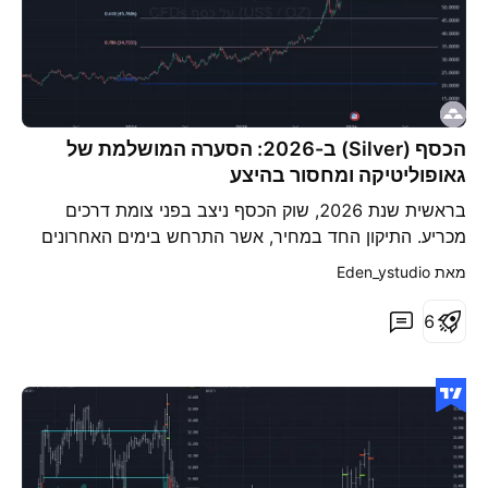
הכסף (Silver) ב-2026: הסערה המושלמת של
גאופוליטיקה ומחסור בהיצע
בראשית שנת 2026, שוק הכסף ניצב בפני צומת דרכים
מכריע. התיקון החד במחיר, אשר התרחש בימים האחרונים
של 2025, אינו מהווה סימן לחולשה אלא חלון הזדמנויות
מאת ‎Eden_ystudio‎
אסטרטגי עבור משקיעים מנוסים. לאחר ראלי היסטורי שהביא
את מחיר הכסף לשיא של כ-$84, הירידה חזרה לאזור
6
התמיכה הקריטי של $70-$ 75 מהווה נקודת כניסה משכנעת
להשקעה (פוזיציית Long).תזת ההשקעה המרכזית שלנו
נשענת על נתק מבני בין שוק הנייר לשוק הפיזי – נתק יסודי
ועמוק בין "מחיר הנייר" הפיננסי, הנסחר בבורסות, לבין
המחסור הפיזי החריף בשטח. עדות ברורה לכך ניתן למצוא
בפרמיות הגבוהות המשולמות במרכזים תעשייתיים גלובליים