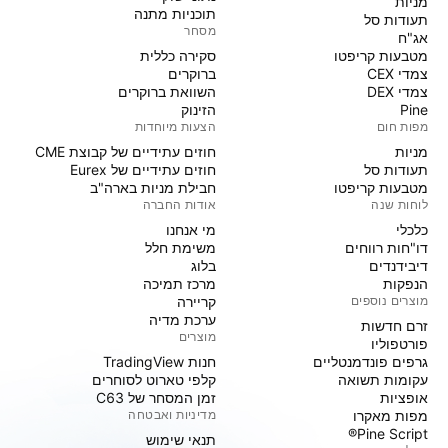
מניות‏
ביקוש תעשייתי חסר תקדים, רוח גבית גיאופוליטית ותמונה
תוכניות מתנה
תעודות סל
טכנית שורית יוצר הזדמנות השקעה נדירה בשוק הכסף. אנו
מסחר
אג"ח
קוראים למשקיעים לפעול באופן נחרץ כדי למנף את התנאים
מטבעות קריפטו
סקירה כללית
צמדי CEX
ברוקרים
הייחודיים הללו.המלצתנו אינה טקטית אלא אסטרטגית. כל
צמדי DEX
השוואת ברוקרים
נסיגה במחיר לאזור התמיכה ( $70-$ 75) אינה סימן
Pine
הזינוק
לחולשה, אלא הזדמנות נדירה להגדיל חשיפה לנכס הנמצא
מפות חום
הצעות מיוחדות
בתחילתו של שוק שורי מבני ארוך טווח. אנו ממליצים על
מניות‏
חוזים עתידיים של קבוצת CME
תעודות סל
חוזים עתידיים של Eurex
צבירת כסף פיזי או מכשירים פיננסיים מגובים בכסף (כמו
מטבעות קריפטו
חבילת מניות בארה"ב
ETFs פיזיים) בכל ירידת מחיר.כאסטרטגיה חלופית או
לוחות שנה
אודות החברה
משלימה, ניתן להשיג חשיפה דרך מניות כריית כסף איכותיות,
כלכלי
מי אנחנו
המציעות מינוף תפעולי לעליית מחיר המתכת. חברות בולטות
דו"חות רווחים
משימת חלל
דיבידנדים
בלוג
בתחום זה כוללות את Pan American Silver (PAAS) ואת
הנפקות
מרכז תמיכה
Wheaton Precious Metals (WPM) , הערוכות להרוויח
מוצרים נוספים
קריירה
באופן ישיר מהתייקרות הכסף.בסביבה המוגדרת על ידי
ערכת מדיה
זרם חדשות
מוצרים
גירעונות מבניים ופיצול גיאופוליטי, כסף אינו רק אופציית
פורטפוליו
גרפים פונדמנטליים
חנות TradingView
השקעה; הוא הכרח אסטרטגי. הא-סימטריה בין מחירו הנוכחי
עקומות תשואה
קלפי טארוט לסוחרים
לערכו היסודי מייצגת את הזדמנות ההשקעה המוסדית
אופציות
זמן המסחר של C63
המשכנעת ביותר של שנת 2026.
מפות מאקרו
מדיניות ואבטחה
Pine Script®
תנאי שימוש