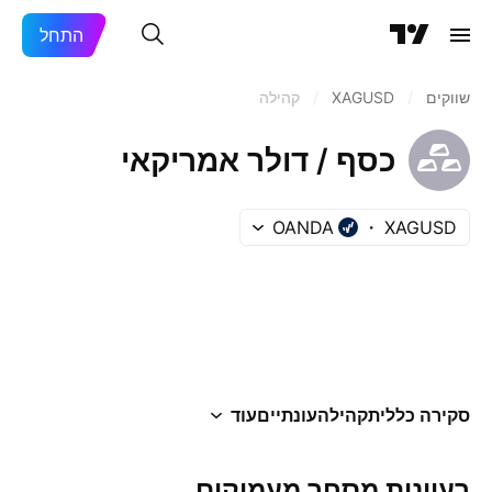
התחל
שווקים
/
XAGUSD
/
קהילה
כסף / דולר אמריקאי
OANDA
XAGUSD
סקירה כללית
קהילה
עונתיים
עוד
רעיונות מסחר מעמיקים