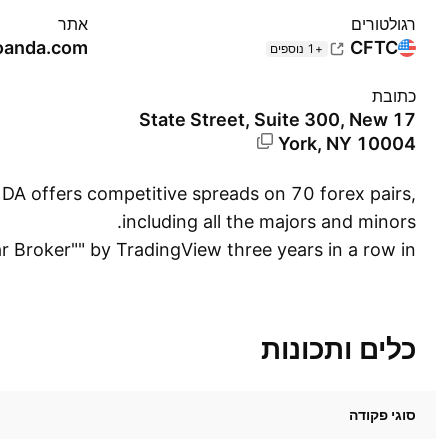
רגולטורים
אתר‏
oanda.com
CFTC
+1 נוספים
כתובת
17 State Street, Suite 300, New
York, NY 10004
NDA offers competitive spreads on 70 forex pairs,
including all the majors and minors.
r Broker"" by TradingView three years in a row in
2020, OANDA is the broker of choice for traders
who want a smarter way to trade.
6, OANDA has affiliates in the world’s most active
כלים ותכונות
s, including New York, London, Singapore, Tokyo,
Toronto, Sydney, and Warsaw.
סוגי פקודה