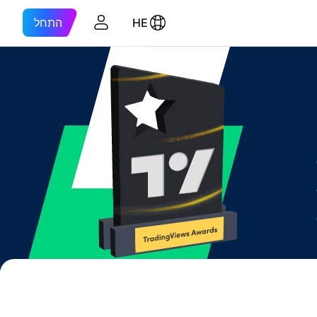
HE
התחל