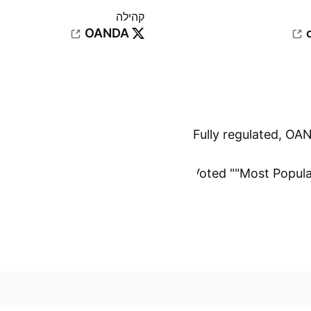
קהילה
OANDA
Fully regulated, OA
Voted ""Most Popula
הצג עוד
2022, 2021, and 
Established in 199
financial market