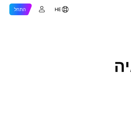
HE
התחל
יה