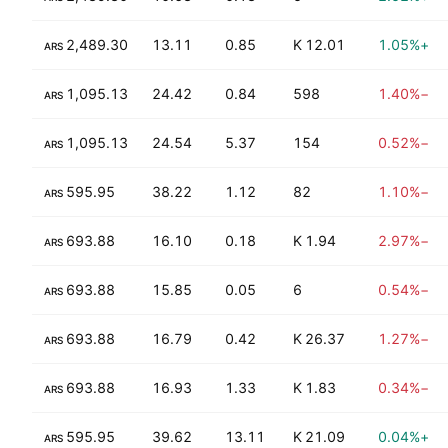
+281.31%
2,489.30
13.11
0.85
12.01 K
+1.05%
ARS
+196.98%
1,095.13
24.42
0.84
598
−1.40%
ARS
+196.98%
1,095.13
24.54
5.37
154
−0.52%
ARS
−61.69%
595.95
38.22
1.12
82
−1.10%
ARS
−62.50%
693.88
16.10
0.18
1.94 K
−2.97%
ARS
−62.50%
693.88
15.85
0.05
6
−0.54%
ARS
−53.76%
693.88
16.79
0.42
26.37 K
−1.27%
ARS
−53.76%
693.88
16.93
1.33
1.83 K
−0.34%
ARS
−52.75%
595.95
39.62
13.11
21.09 K
+0.04%
ARS