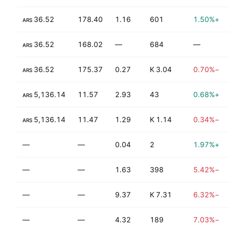
−29.29%
36.52
178.40
1.16
601
+1.50%
ARS
−29.29%
36.52
168.02
—
684
—
ARS
−12.79%
36.52
175.37
0.27
3.04 K
−0.70%
ARS
+298.26%
5,136.14
11.57
2.93
43
+0.68%
ARS
+298.26%
5,136.14
11.47
1.29
1.14 K
−0.34%
ARS
—
—
0.04
2
+1.97%
—
—
1.63
398
−5.42%
—
—
9.37
7.31 K
−6.32%
—
—
4.32
189
−7.03%