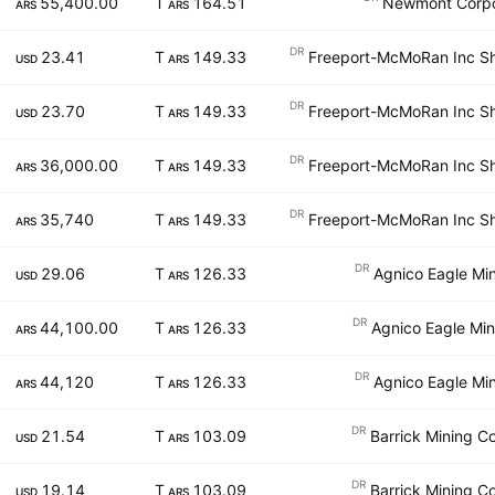
55,400.00
164.51 T
Newmont Corpor
ARS
ARS
DR
23.41
149.33 T
Freeport-McMoRan Inc Sh
USD
ARS
DR
23.70
149.33 T
Freeport-McMoRan Inc Sh
USD
ARS
DR
36,000.00
149.33 T
Freeport-McMoRan Inc Sh
ARS
ARS
DR
35,740
149.33 T
Freeport-McMoRan Inc Sh
ARS
ARS
DR
29.06
126.33 T
Agnico Eagle Mi
USD
ARS
DR
44,100.00
126.33 T
Agnico Eagle Min
ARS
ARS
DR
44,120
126.33 T
Agnico Eagle Mi
ARS
ARS
DR
21.54
103.09 T
Barrick Mining C
USD
ARS
DR
19.14
103.09 T
Barrick Mining C
USD
ARS