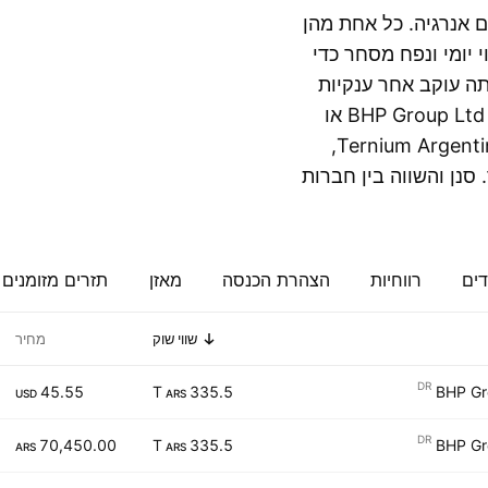
ם אנרגיה. כל אחת מהן
 יומי ונפח מסחר כדי
תה עוקב אחר ענקיות
בתעשייה כמו BHP Group Ltd Shs Cert Deposito Arg Repr 0.5 ADR או
בוחן חברות בעלות נפח מסחר גבוה כמו Ternium Argentina SA Class A,
סנן והשווה בין חברות
דים
רווחיות
הצהרת הכנסה
מאזן
תזרים מזומנים
שווי שוק
מחיר
DR
45.55
335.5 T
BHP Gr
USD
ARS
DR
70,450.00
335.5 T
BHP Gr
ARS
ARS