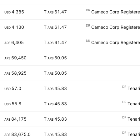
DR
4.385
61.47 T
Cameco Corp Registere
USD
ARS
DR
4.130
61.47 T
Cameco Corp Registere
USD
ARS
DR
6,405
61.47 T
Cameco Corp Registere
ARS
ARS
59,450
50.05 T
ARS
ARS
58,925
50.05 T
ARS
ARS
DR
57.0
45.83 T
Tenar
USD
ARS
DR
55.8
45.83 T
Tenar
USD
ARS
DR
84,175
45.83 T
Tenar
ARS
ARS
DR
83,675.0
45.83 T
Tenar
ARS
ARS