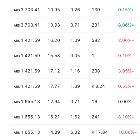
+183.77%
3,703.41
10.95
0.26
139
+0.15%
ARS
+183.77%
3,703.41
10.93
3.71
231
+8.06%
ARS
+275.56%
1,421.59
16.20
1.09
582
−2.06%
ARS
+275.56%
1,421.59
15.58
0.05
1
−0.19%
ARS
+384.13%
1,421.59
17.12
1.16
238
−3.95%
ARS
+384.13%
1,421.59
17.77
1.39
8.24 K
−0.55%
ARS
+359.48%
1,655.13
12.94
0.71
16
0.00%
ARS
+492.30%
1,655.13
15.21
1.62
241
−8.10%
ARS
+492.30%
1,655.13
14.89
6.32
17.84 K
−10.66%
ARS