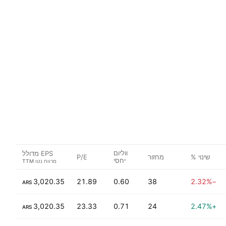
ווליום
EPS מדולל
שינוי %
מחזור
P/E
יחסי
8%
3,020.35
21.89
0.60
38
−2.32%
ARS
+39.27%
3,020.35
23.33
0.71
24
+2.47%
ARS