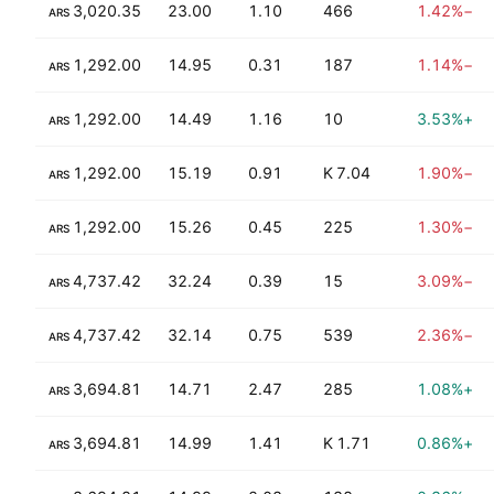
+39.27%
3,020.35
23.00
1.10
466
−1.42%
ARS
+29.76%
1,292.00
14.95
0.31
187
−1.14%
ARS
+29.76%
1,292.00
14.49
1.16
10
+3.53%
ARS
+60.03%
1,292.00
15.19
0.91
7.04 K
−1.90%
ARS
+60.03%
1,292.00
15.26
0.45
225
−1.30%
ARS
+110.31%
4,737.42
32.24
0.39
15
−3.09%
ARS
+110.31%
4,737.42
32.14
0.75
539
−2.36%
ARS
+52.58%
3,694.81
14.71
2.47
285
+1.08%
ARS
+88.18%
3,694.81
14.99
1.41
1.71 K
+0.86%
ARS