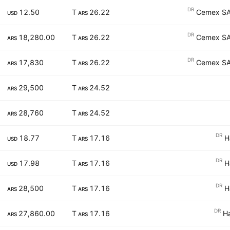
DR
12.50
26.22 T
Cemex SAB
USD
ARS
DR
18,280.00
26.22 T
Cemex SAB
ARS
ARS
DR
17,830
26.22 T
Cemex SAB
ARS
ARS
29,500
24.52 T
ARS
ARS
28,760
24.52 T
ARS
ARS
DR
18.77
17.16 T
H
USD
ARS
DR
17.98
17.16 T
H
USD
ARS
DR
28,500
17.16 T
H
ARS
ARS
DR
27,860.00
17.16 T
H
ARS
ARS