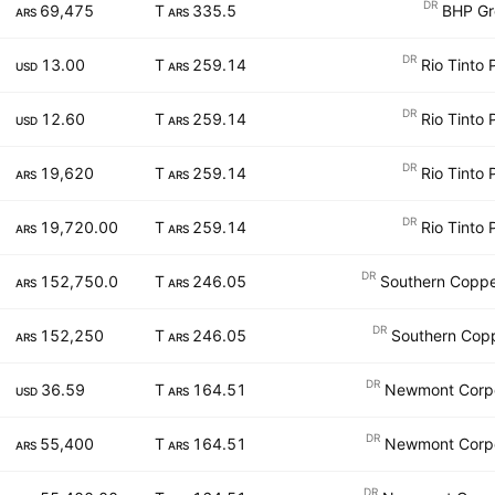
DR
69,475
335.5 T
BHP Gr
ARS
ARS
DR
13.00
259.14 T
Rio Tinto
USD
ARS
DR
12.60
259.14 T
Rio Tinto
USD
ARS
DR
19,620
259.14 T
Rio Tinto
ARS
ARS
DR
19,720.00
259.14 T
Rio Tinto
ARS
ARS
DR
152,750.0
246.05 T
Southern Coppe
ARS
ARS
DR
152,250
246.05 T
Southern Copp
ARS
ARS
DR
36.59
164.51 T
Newmont Corpo
USD
ARS
DR
55,400
164.51 T
Newmont Corpo
ARS
ARS
DR