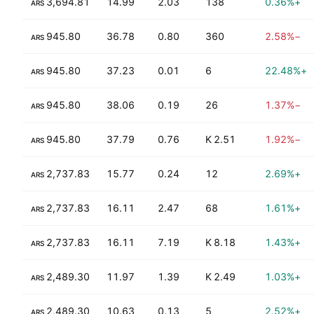
+88.18%
3,694.81
14.99
2.03
138
+0.36%
ARS
+65.40%
945.80
36.78
0.80
360
−2.58%
ARS
+65.40%
945.80
37.23
0.01
6
+22.48%
ARS
+103.98%
945.80
38.06
0.19
26
−1.37%
ARS
+103.98%
945.80
37.79
0.76
2.51 K
−1.92%
ARS
+114.18%
2,737.83
15.77
0.24
12
+2.69%
ARS
+164.14%
2,737.83
16.11
2.47
68
+1.61%
ARS
+164.14%
2,737.83
16.11
7.19
8.18 K
+1.43%
ARS
+195.80%
2,489.30
11.97
1.39
2.49 K
+1.03%
ARS
+195.80%
2,489.30
10.63
0.13
5
+2.52%
ARS