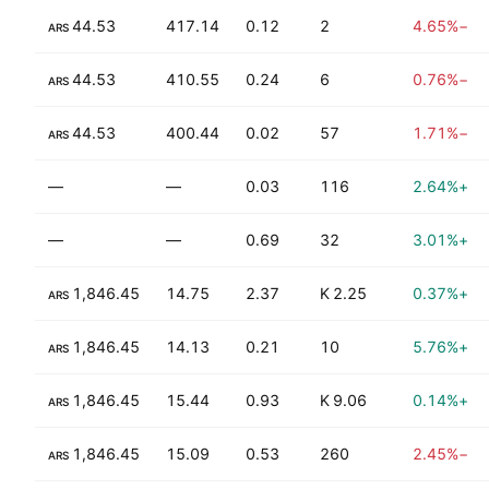
−66.19%
44.53
417.14
0.12
2
−4.65%
ARS
−58.30%
44.53
410.55
0.24
6
−0.76%
ARS
−58.30%
44.53
400.44
0.02
57
−1.71%
ARS
—
—
0.03
116
+2.64%
—
—
0.69
32
+3.01%
+51.09%
1,846.45
14.75
2.37
2.25 K
+0.37%
ARS
+51.09%
1,846.45
14.13
0.21
10
+5.76%
ARS
+112.71%
1,846.45
15.44
0.93
9.06 K
+0.14%
ARS
+112.71%
1,846.45
15.09
0.53
260
−2.45%
ARS