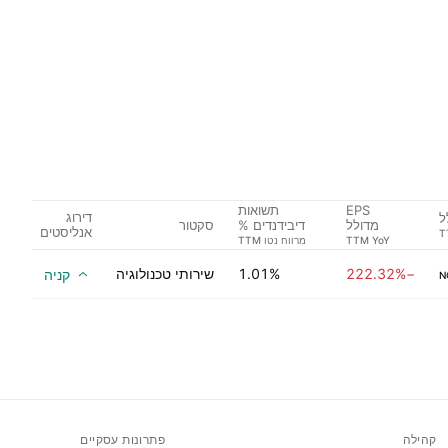
EPS
תשואות
דירוג
סקטור
מדולל
דיבידנדים %
אנליסטים
צמיחה
−222.32%
1.01%
שירותי טכנולוגיה
קניה
N
קהילה
פתרונות עסקיים