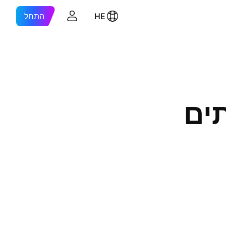
HE
התחל
ים