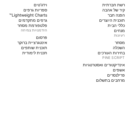
רשת חברתית
וידג'טים
קיר של אהבה
ספריות גרפים
הפנה חבר
Lightweight Charts™
תוכנית היוצרים
גרפים מתקדמים
כללי הבית
פלטפורמת מסחר
מנחים
הזדמנויות צמיחה
רעיונות
פּרסום
מסחר
אינטגרציית ברוקר
השכלה
תוכנית שותפים
בחירות העורכים
תכנית לימודית
PINE SCRIPT
אינדיקטורים ואסטרטגיות
אשפים
פרילנסרים
מרחבים בתשלום