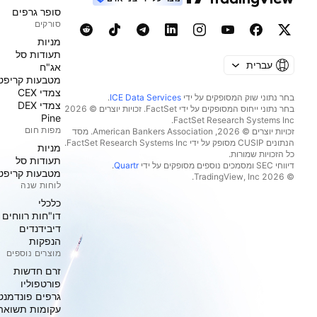
סופר גרפים
סורקים
מניות‏
תעודות סל
עברית
אג"ח
מטבעות קריפט
צמדי CEX
בחר נתוני שוק המסופקים על ידי
ICE Data Services
.
צמדי DEX
בחר נתוני ייחוס המסופקים על ידי FactSet. זכויות יוצרים © 2026
Pine
מפות חום
זכויות יוצרים © 2026, ‏American Bankers Association. מסד
הנתונים CUSIP מסופק על ידי FactSet Research Systems Inc.
מניות‏
כל הזכויות שמורות.
תעודות סל
דיווחי SEC ומסמכים נוספים מסופקים על ידי
Quartr
.
מטבעות קריפט
© 2026 ‏TradingView, Inc.‏
לוחות שנה
כלכלי
דו"חות רווחים
דיבידנדים
הנפקות
מוצרים נוספים
זרם חדשות
פורטפוליו
גרפים פונדמנט
עקומות תשואה