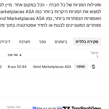
ופעילות המניות של כל חברה - הכל במקום אחד. מיין לפי
וסוחרים המעוניינים לבנות או לחדד אסטרטגיה בתוך פלח
סקירה כללית
ביצועים
טכני
הערכה
דיבידנ
סימול
שווי שוק
2
50.84 B
Vend Marketplaces ASA
VEND
NOK
יותר ממוצר
נוצר על ידי בני אדם