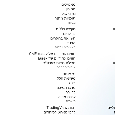
מאפיינים
מחירון
נתוני שוק
תוכניות מתנה
מסחר
ו
סקירה כללית
ברוקרים
השוואת ברוקרים
הזינוק
הצעות מיוחדות
חוזים עתידיים של קבוצת CME
חוזים עתידיים של Eurex
ו
חבילת מניות בארה"ב
אודות החברה
מי אנחנו
משימת חלל
בלוג
מרכז תמיכה
קריירה
ערכת מדיה
מוצרים
ליים
חנות TradingView
קלפי טארוט לסוחרים