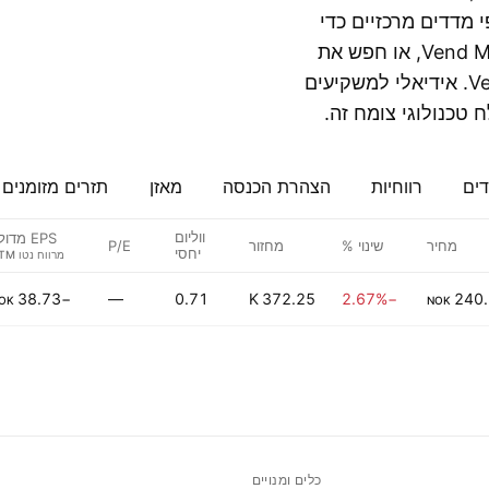
 מדדים מרכזיים כדי
למצוא את המניות היקרות ביותר כמו Vend Marketplaces ASA, או חפש את
האופציות הנסחרות ביותר, כמו Vend Marketplaces ASA. אידיאלי למשקיעים
 טכנולוגי צומח זה.
דים
רווחיות
הצהרת הכנסה
מאזן
תזרים מזומנים
ווליום
EPS מדולל
מחיר
שינוי %
מחזור
P/E
יחסי
−38.73
—
0.71
372.25 K
−2.67%
240.
OK
NOK
כלים ומנויים