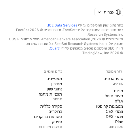
עברית
בחר נתוני שוק המסופקים על ידי
ICE Data Services
.
בחר נתוני ייחוס המסופקים על ידי FactSet. זכויות יוצרים © 2026 ‏FactSet
Research Systems Inc.‏
זכויות יוצרים © 2026, ‏American Bankers Association. מסד הנתונים CUSIP
מסופק על ידי FactSet Research Systems Inc. כל הזכויות שמורות.
דיווחי SEC ומסמכים נוספים מסופקים על ידי
Quartr
.
© 2026 ‏TradingView, Inc.‏
יותר ממוצר
כלים ומנויים
סופר גרפים
מאפיינים
סורקים
מחירון
נתוני שוק
מניות‏
תוכניות מתנה
תעודות סל
מסחר
אג"ח
מטבעות קריפטו
סקירה כללית
צמדי CEX
ברוקרים
צמדי DEX
השוואת ברוקרים
Pine
הזינוק
מפות חום
הצעות מיוחדות