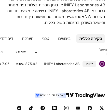
INIFY Laboratories AB או בוחן חברות בעלות נפח מסחר
גבוה כמו INIFY Laboratories AB, רשימה זו מציעה תובנות
חשובות לכל אסטרטגיית מסחר. סנן והשווה בין חברות
והישאר מעודכן במגמות בשוק בקלות.
סקירה כללית
ביצועים
טכני
הערכה
דיבידנדי
סימול
שווי שוק
מח
7.95
875.92 M
INIFY Laboratories AB
INIFY
K
NOK
נוצר על ידי בני אדם