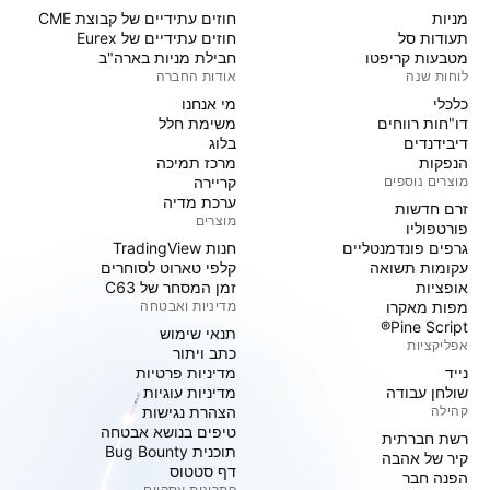
מניות‏
חוזים עתידיים של קבוצת CME
תעודות סל
חוזים עתידיים של Eurex
מטבעות קריפטו
חבילת מניות בארה"ב
לוחות שנה
אודות החברה
כלכלי
מי אנחנו
דו"חות רווחים
משימת חלל
דיבידנדים
בלוג
הנפקות
מרכז תמיכה
מוצרים נוספים
קריירה
ערכת מדיה
זרם חדשות
מוצרים
פורטפוליו
גרפים פונדמנטליים
חנות TradingView
עקומות תשואה
קלפי טארוט לסוחרים
אופציות
זמן המסחר של C63
מפות מאקרו
מדיניות ואבטחה
Pine Script®
תנאי שימוש
אפליקציות
כתב ויתור
נייד
מדיניות פרטיות
שולחן עבודה
מדיניות עוגיות
קהילה
הצהרת נגישות
טיפים בנושא אבטחה
רשת חברתית
תוכנית Bug Bounty
קיר של אהבה
דף סטטוס
הפנה חבר
פתרונות עסקיים