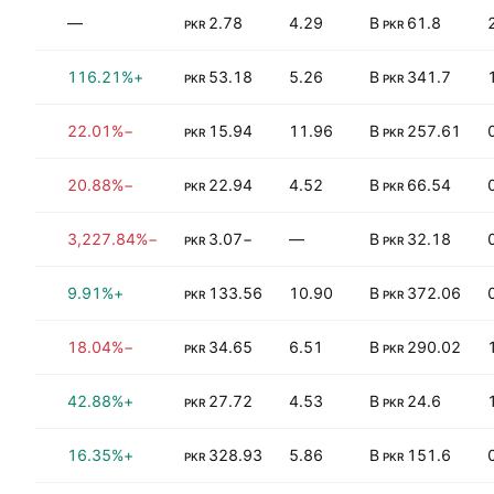
0%
—
2.78
4.29
61.8 B
PKR
PKR
0%
+116.21%
53.18
5.26
341.7 B
PKR
PKR
5%
−22.01%
15.94
11.96
257.61 B
PKR
PKR
6%
−20.88%
22.94
4.52
66.54 B
PKR
PKR
0%
−3,227.84%
−3.07
—
32.18 B
PKR
PKR
64%
+9.91%
133.56
10.90
372.06 B
PKR
PKR
18%
−18.04%
34.65
6.51
290.02 B
PKR
PKR
3%
+42.88%
27.72
4.53
24.6 B
PKR
PKR
27%
+16.35%
328.93
5.86
151.6 B
PKR
PKR