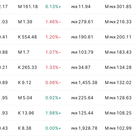
2.17
161.18 M
+6.13%
11.94
301.85 M
PKR
PKR
1.03
1.39 M
−1.46%
279.61
216.33 M
PKR
PKR
0.41
554.48 K
−1.20%
190.61
200.11 M
PKR
PKR
0.88
1.7 M
−1.07%
103.79
183.43 M
PKR
PKR
0.21
265.33 K
−1.33%
34.87
134.28 M
PKR
PKR
0.89
9.12 K
−0.06%
1,455.38
132.02 M
PKR
PKR
1.95
5.04 M
+0.92%
225.64
128.63 M
PKR
PKR
1.93
13.96 K
+1.98%
125.44
108.25 M
PKR
PKR
0.43
8.38 K
+0.00%
1,928.78
102.99 M
PKR
PKR