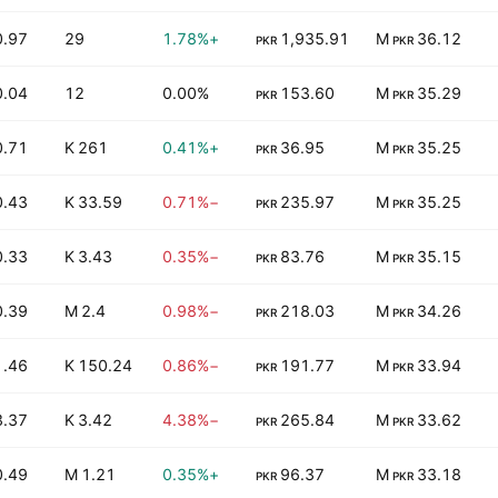
0.97
29
+1.78%
1,935.91
36.12 M
PKR
PKR
0.04
12
0.00%
153.60
35.29 M
PKR
PKR
0.71
261 K
+0.41%
36.95
35.25 M
PKR
PKR
0.43
33.59 K
−0.71%
235.97
35.25 M
PKR
PKR
0.33
3.43 K
−0.35%
83.76
35.15 M
PKR
PKR
0.39
2.4 M
−0.98%
218.03
34.26 M
PKR
PKR
1.46
150.24 K
−0.86%
191.77
33.94 M
PKR
PKR
3.37
3.42 K
−4.38%
265.84
33.62 M
PKR
PKR
0.49
1.21 M
+0.35%
96.37
33.18 M
PKR
PKR