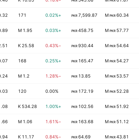
PKR
PKR
0.32
171
+0.02%
7,599.87
60.34 M
PKR
PKR
0.89
1.95 M
+0.03%
458.75
57.77 M
PKR
PKR
2.51
25.58 K
−0.43%
930.44
54.64 M
PKR
PKR
0.07
168
+0.25%
165.47
54.27 M
PKR
PKR
0.24
1.2 M
−1.28%
13.85
53.57 M
PKR
PKR
0.03
120
0.00%
172.19
52.28 M
PKR
PKR
1.08
534.28 K
+1.00%
102.56
51.92 M
PKR
PKR
1.66
1.06 M
−1.61%
163.68
51.12 M
PKR
PKR
0.94
11.17 K
−0.84%
64.69
43.81 M
PKR
PKR