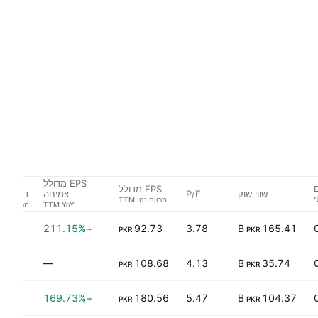
EPS מדולל
תשו
ם
EPS מדולל
שווי שוק
P/E
צמיחה
דיבידנד
י
4%
+211.15%
92.73
3.78
165.41 B
PKR
PKR
0%
—
108.68
4.13
35.74 B
PKR
PKR
7%
+169.73%
180.56
5.47
104.37 B
PKR
PKR