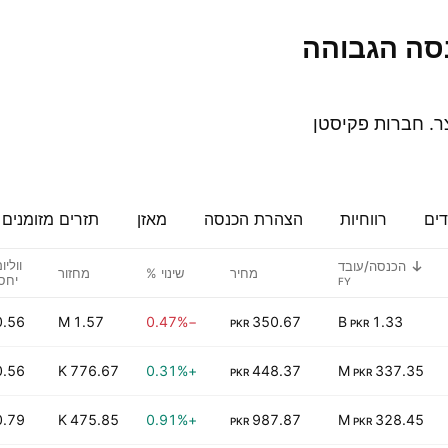
ר. חברות פקיסטן
דים
רווחיות
הצהרת הכנסה
מאזן
תזרים מזומנים
ווליו
הכנסה/עובד
מחיר
שינוי %
מחזור
יחס
0.56
1.57 M
−0.47%
350.67
1.33 B
PKR
PKR
0.56
776.67 K
+0.31%
448.37
337.35 M
PKR
PKR
0.79
475.85 K
+0.91%
987.87
328.45 M
PKR
PKR