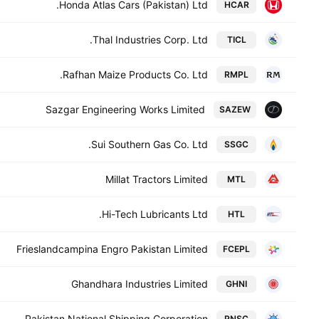
Honda Atlas Cars (Pakistan) Ltd.
HCAR
Thal Industries Corp. Ltd.
TICL
Rafhan Maize Products Co. Ltd.
RMPL
Sazgar Engineering Works Limited
SAZEW
Sui Southern Gas Co. Ltd.
SSGC
Millat Tractors Limited
MTL
Hi-Tech Lubricants Ltd.
HTL
Frieslandcampina Engro Pakistan Limited
FCEPL
Ghandhara Industries Limited
GHNI
Pakistan National Shipping Corporation
PNSC