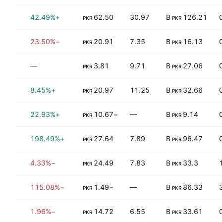
6%
+42.49%
62.50
30.97
126.21 B
PKR
PKR
7%
−23.50%
20.91
7.35
16.13 B
PKR
PKR
5%
—
3.81
9.71
27.06 B
PKR
PKR
8%
+8.45%
20.97
11.25
32.66 B
PKR
PKR
0%
+22.93%
−10.67
—
9.14 B
PKR
PKR
1%
+198.49%
27.64
7.89
96.47 B
PKR
PKR
2%
−4.33%
24.49
7.83
33.3 B
PKR
PKR
0%
−115.08%
−1.49
—
86.33 B
PKR
PKR
7%
−1.96%
14.72
6.55
33.61 B
PKR
PKR