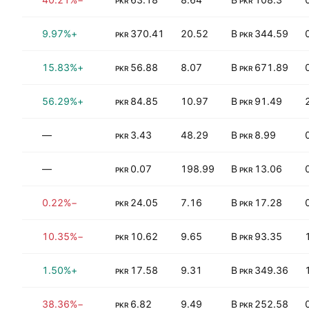
PKR
PKR
3%
+9.97%
370.41
20.52
344.59 B
PKR
PKR
7%
+15.83%
56.88
8.07
671.89 B
PKR
PKR
8%
+56.29%
84.85
10.97
91.49 B
PKR
PKR
0%
—
3.43
48.29
8.99 B
PKR
PKR
0%
—
0.07
198.99
13.06 B
PKR
PKR
5%
−0.22%
24.05
7.16
17.28 B
PKR
PKR
0%
−10.35%
10.62
9.65
93.35 B
PKR
PKR
1%
+1.50%
17.58
9.31
349.36 B
PKR
PKR
80%
−38.36%
6.82
9.49
252.58 B
PKR
PKR