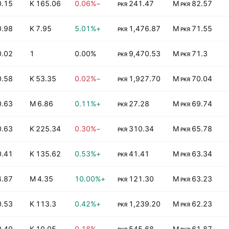
0.15
165.06 K
−0.06%
241.47
82.57 M
PKR
PKR
0.98
7.95 K
+5.01%
1,476.87
71.55 M
PKR
PKR
0.02
1
0.00%
9,470.53
71.3 M
PKR
PKR
0.58
53.35 K
−0.02%
1,927.70
70.04 M
PKR
PKR
0.63
6.86 M
+0.11%
27.28
69.74 M
PKR
PKR
0.63
225.34 K
−0.30%
310.34
65.78 M
PKR
PKR
0.41
135.62 K
+0.53%
41.41
63.34 M
PKR
PKR
4.87
4.35 M
+10.00%
121.30
63.23 M
PKR
PKR
0.53
113.3 K
+0.42%
1,239.20
62.23 M
PKR
PKR
0.40
10.05 K
−0.18%
545.68
61.87 M