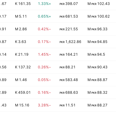
1.67
161.35 K
+1.33%
398.07
102.43 M
PKR
PKR
9.17
5.11 M
+0.65%
681.53
100.62 M
PKR
PKR
0.91
2.86 M
−0.42%
221.55
96.33 M
PKR
PKR
0.87
3.63 K
−0.17%
1,622.86
94.85 M
PKR
PKR
0.14
21.19 K
−1.45%
164.21
94.5 M
PKR
PKR
0.56
137.32 K
−0.26%
88.21
90.43 M
PKR
PKR
0.89
1.46 M
−0.05%
583.48
88.87 M
PKR
PKR
2.89
459.01 K
−0.16%
688.63
88.32 M
PKR
PKR
1.43
15.16 M
−3.28%
11.51
88.27 M
PKR
PKR