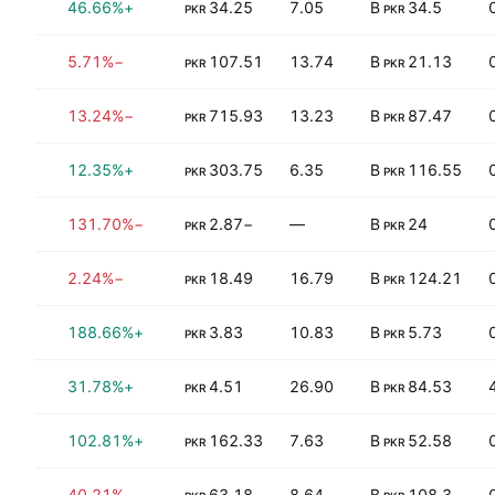
2%
+46.66%
34.25
7.05
34.5 B
PKR
PKR
1%
−5.71%
107.51
13.74
21.13 B
PKR
PKR
0%
−13.24%
715.93
13.23
87.47 B
PKR
PKR
3%
+12.35%
303.75
6.35
116.55 B
PKR
PKR
3%
−131.70%
−2.87
—
24 B
PKR
PKR
2%
−2.24%
18.49
16.79
124.21 B
PKR
PKR
0%
+188.66%
3.83
10.83
5.73 B
PKR
PKR
7%
+31.78%
4.51
26.90
84.53 B
PKR
PKR
1%
+102.81%
162.33
7.63
52.58 B
PKR
PKR
0%
−40.21%
63.18
8.64
108.3 B