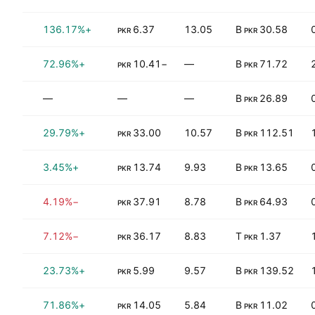
0%
+136.17%
6.37
13.05
30.58 B
PKR
PKR
9%
+72.96%
−10.41
—
71.72 B
PKR
PKR
0%
—
—
—
26.89 B
PKR
1%
+29.79%
33.00
10.57
112.51 B
PKR
PKR
0%
+3.45%
13.74
9.93
13.65 B
PKR
PKR
5%
−4.19%
37.91
8.78
64.93 B
PKR
PKR
2%
−7.12%
36.17
8.83
1.37 T
PKR
PKR
0%
+23.73%
5.99
9.57
139.52 B
PKR
PKR
5%
+71.86%
14.05
5.84
11.02 B
PKR
PKR