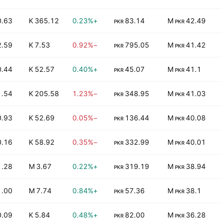
0.63
365.12 K
+0.23%
83.14
42.49 M
PKR
PKR
2.59
7.53 K
−0.92%
795.05
41.42 M
PKR
PKR
0.44
52.57 K
+0.40%
45.07
41.1 M
PKR
PKR
1.54
205.58 K
−1.23%
348.95
41.03 M
PKR
PKR
0.93
52.69 K
−0.05%
136.44
40.08 M
PKR
PKR
0.16
58.92 K
−0.35%
332.99
40.01 M
PKR
PKR
1.28
3.67 M
+0.22%
319.19
38.94 M
PKR
PKR
1.00
7.74 M
+0.84%
57.36
38.1 M
PKR
PKR
0.09
5.84 K
+0.48%
82.00
36.28 M
PKR
PKR