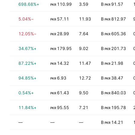
4%
+698.68%
110.99
3.59
91.57 B
PKR
PKR
3%
−5.04%
57.11
11.93
812.97 B
PKR
PKR
2%
−12.05%
28.99
7.64
605.36 B
PKR
PKR
7%
+34.67%
179.95
9.02
201.73 B
PKR
PKR
0%
+87.22%
14.32
11.47
21.98 B
PKR
PKR
9%
+94.85%
6.93
12.72
38.47 B
PKR
PKR
0%
+0.54%
61.43
9.50
840.03 B
PKR
PKR
24%
+11.84%
95.55
7.21
195.78 B
PKR
PKR
0%
—
—
—
14.21 B
PKR