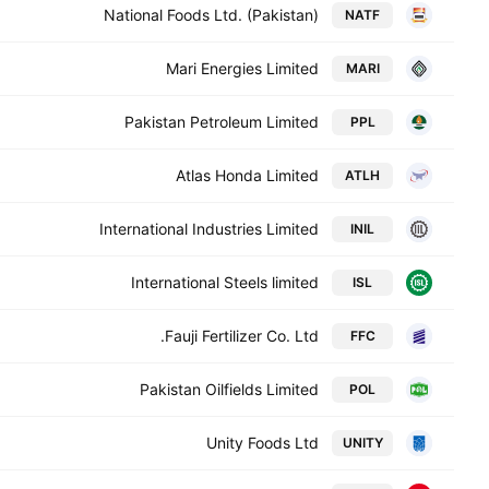
National Foods Ltd. (Pakistan)
NATF
Mari Energies Limited
MARI
Pakistan Petroleum Limited
PPL
Atlas Honda Limited
ATLH
International Industries Limited
INIL
International Steels limited
ISL
Fauji Fertilizer Co. Ltd.
FFC
Pakistan Oilfields Limited
POL
Unity Foods Ltd
UNITY