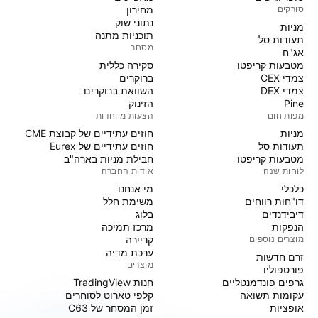
סורקים
מחירון
נתוני שוק
מניות‏
תוכניות מתנה
תעודות סל
מסחר
אג"ח
מטבעות קריפטו
סקירה כללית
צמדי CEX
ברוקרים
צמדי DEX
השוואת ברוקרים
Pine
הזינוק
מפות חום
הצעות מיוחדות
מניות‏
חוזים עתידיים של קבוצת CME
תעודות סל
חוזים עתידיים של Eurex
מטבעות קריפטו
חבילת מניות בארה"ב
לוחות שנה
אודות החברה
כלכלי
מי אנחנו
דו"חות רווחים
משימת חלל
דיבידנדים
בלוג
הנפקות
מרכז תמיכה
מוצרים נוספים
קריירה
ערכת מדיה
זרם חדשות
מוצרים
פורטפוליו
גרפים פונדמנטליים
חנות TradingView
עקומות תשואה
קלפי טארוט לסוחרים
אופציות
זמן המסחר של C63