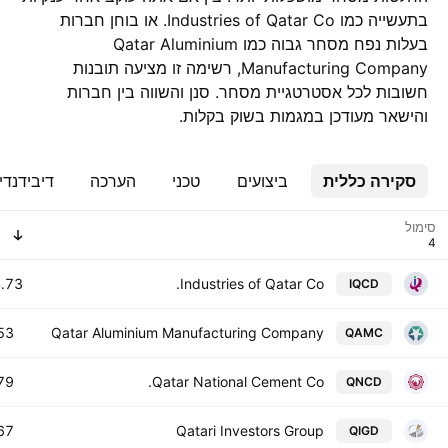
בתעשייה כמו Industries of Qatar Co. או בוחן חברות
בעלות נפח מסחר גבוה כמו Qatar Aluminium
Manufacturing Company, רשימה זו מציעה תובנות
חשובות לכל אסטרטגיית מסחר. סנן והשווה בין חברות
והישאר מעודכן במגמות בשוק בקלות.
סקירה כללית
ביצועים
טכני
הערכה
דיבידנדי
סימול
.73 B
Industries of Qatar Co.
IQCD
3 B
Qatar Aluminium Manufacturing Company
QAMC
9 B
Qatar National Cement Co.
QNCD
7 B
Qatari Investors Group
QIGD