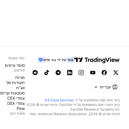
יותר ממוצר
נוצר על ידי בני אדם
סופר גרפים
סורקים
מניות‏
תעודות סל
עברית
אג"ח
מטבעות קריפט
צמדי CEX
בחר נתוני שוק המסופקים על ידי
ICE Data Services
.
צמדי DEX
בחר נתוני ייחוס המסופקים על ידי FactSet. זכויות יוצרים © 2026
Pine
מפות חום
זכויות יוצרים © 2026, ‏American Bankers Association. מסד
הנתונים CUSIP מסופק על ידי FactSet Research Systems Inc.
מניות‏
כל הזכויות שמורות.
תעודות סל
דיווחי SEC ומסמכים נוספים מסופקים על ידי
Quartr
.