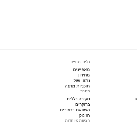
כלים ומנויים
מאפיינים
מחירון
נתוני שוק
תוכניות מתנה
מסחר
ו
סקירה כללית
ברוקרים
השוואת ברוקרים
הזינוק
הצעות מיוחדות
חוזים עתידיים של קבוצת CME
חוזים עתידיים של Eurex