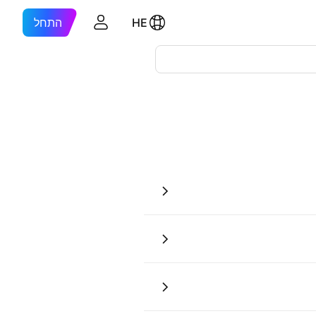
HE
התחל