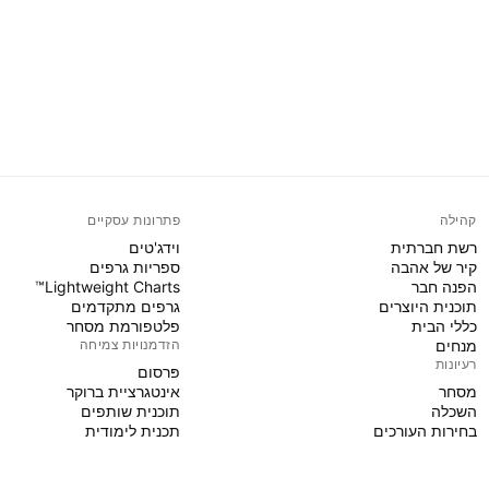
קהילה
פתרונות עסקיים
רשת חברתית
וידג'טים
קיר של אהבה
ספריות גרפים
הפנה חבר
Lightweight Charts™
תוכנית היוצרים
גרפים מתקדמים
כללי הבית
פלטפורמת מסחר
מנחים
הזדמנויות צמיחה
רעיונות
פּרסום
מסחר
אינטגרציית ברוקר
השכלה
תוכנית שותפים
בחירות העורכים
תכנית לימודית
PINE SCRIPT
אינדיקטורים ואסטרטגיות