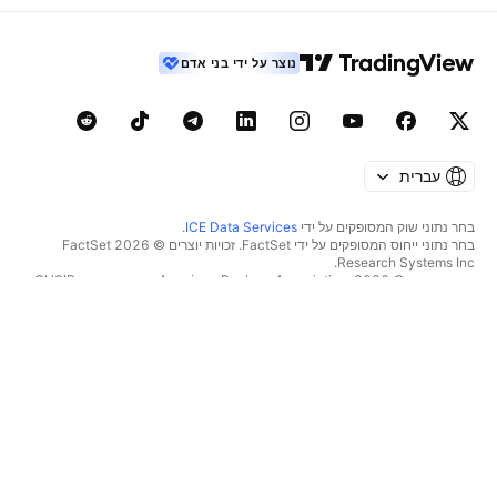
נוצר על ידי בני אדם
עברית
בחר נתוני שוק המסופקים על ידי
ICE Data Services
.
בחר נתוני ייחוס המסופקים על ידי FactSet. זכויות יוצרים © 2026 ‏FactSet
Research Systems Inc.‏
זכויות יוצרים © 2026, ‏American Bankers Association. מסד הנתונים CUSIP
מסופק על ידי FactSet Research Systems Inc. כל הזכויות שמורות.
דיווחי SEC ומסמכים נוספים מסופקים על ידי
Quartr
.
© 2026 ‏TradingView, Inc.‏
יותר ממוצר
כלים ומנויים
סופר גרפים
מאפיינים
סורקים
מחירון
נתוני שוק
מניות‏
תוכניות מתנה