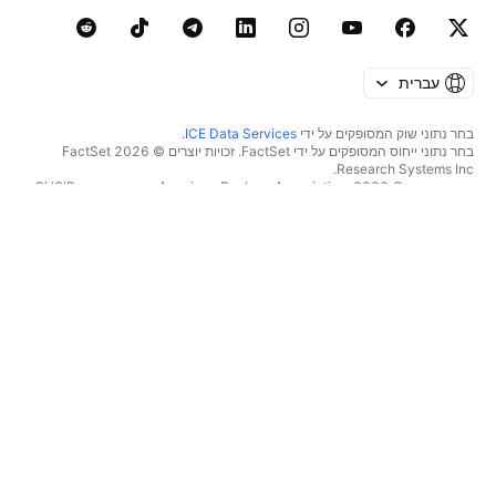
עברית
בחר נתוני שוק המסופקים על ידי
ICE Data Services
.
בחר נתוני ייחוס המסופקים על ידי FactSet. זכויות יוצרים © 2026 ‏FactSet
Research Systems Inc.‏
זכויות יוצרים © 2026, ‏American Bankers Association. מסד הנתונים CUSIP
מסופק על ידי FactSet Research Systems Inc. כל הזכויות שמורות.
דיווחי SEC ומסמכים נוספים מסופקים על ידי
Quartr
.
© 2026 ‏TradingView, Inc.‏
יותר ממוצר
כלים ומנויים
סופר גרפים
מאפיינים
סורקים
מחירון
נתוני שוק
מניות‏
תוכניות מתנה
תעודות סל
מסחר
אג"ח
מטבעות קריפטו
סקירה כללית
צמדי CEX
ברוקרים
צמדי DEX
השוואת ברוקרים