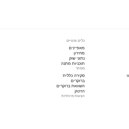
כלים ומנויים
מאפיינים
מחירון
נתוני שוק
תוכניות מתנה
מסחר
ו
סקירה כללית
ברוקרים
השוואת ברוקרים
הזינוק
הצעות מיוחדות
חוזים עתידיים של קבוצת CME
חוזים עתידיים של Eurex
ו
חבילת מניות בארה"ב
אודות החברה
מי אנחנו