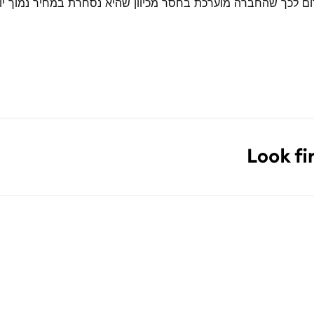
רום לכך שהחברה מוערכת בחסר מכיוון שהיא נסחרת במחיר נמוך י