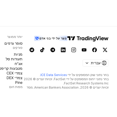
יותר ממוצר
נוצר על ידי בני אדם
סופר גרפים
סורקים
מניות‏
תעודות סל
עברית
אג"ח
מטבעות קריפט
צמדי CEX
בחר נתוני שוק המסופקים על ידי
ICE Data Services
.
צמדי DEX
בחר נתוני ייחוס המסופקים על ידי FactSet. זכויות יוצרים © 2026
Pine
מפות חום
זכויות יוצרים © 2026, ‏American Bankers Association. מסד
הנתונים CUSIP מסופק על ידי FactSet Research Systems Inc.
מניות‏
כל הזכויות שמורות.
תעודות סל
דיווחי SEC ומסמכים נוספים מסופקים על ידי
Quartr
.
מטבעות קריפט
© 2026 ‏TradingView, Inc.‏
לוחות שנה
כלכלי