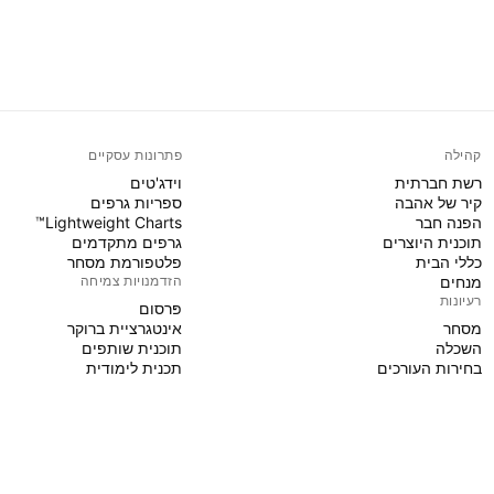
קהילה
פתרונות עסקיים
רשת חברתית
וידג'טים
קיר של אהבה
ספריות גרפים
הפנה חבר
Lightweight Charts™
תוכנית היוצרים
גרפים מתקדמים
כללי הבית
פלטפורמת מסחר
מנחים
הזדמנויות צמיחה
רעיונות
פּרסום
מסחר
אינטגרציית ברוקר
השכלה
תוכנית שותפים
בחירות העורכים
תכנית לימודית
PINE SCRIPT
אינדיקטורים ואסטרטגיות
אשפים
פרילנסרים
מרחבים בתשלום