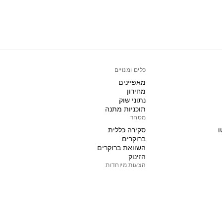
כלים ומנויים
מאפיינים
מחירון
נתוני שוק
תוכניות מתנה
מסחר
ו
סקירה כללית
ברוקרים
השוואת ברוקרים
הזינוק
הצעות מיוחדות
חוזים עתידיים של קבוצת CME
חוזים עתידיים של Eurex
ו
חבילת מניות בארה"ב
אודות החברה
מי אנחנו