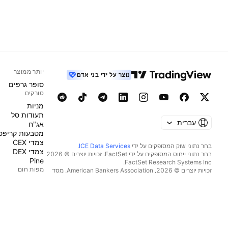
יותר ממוצר
נוצר על ידי בני אדם
סופר גרפים
סורקים
מניות‏
תעודות סל
עברית
אג"ח
מטבעות קריפט
צמדי CEX
בחר נתוני שוק המסופקים על ידי
ICE Data Services
.
צמדי DEX
בחר נתוני ייחוס המסופקים על ידי FactSet. זכויות יוצרים © 2026
Pine
מפות חום
זכויות יוצרים © 2026, ‏American Bankers Association. מסד
הנתונים CUSIP מסופק על ידי FactSet Research Systems Inc.
מניות‏
כל הזכויות שמורות.
תעודות סל
דיווחי SEC ומסמכים נוספים מסופקים על ידי
Quartr
.
מטבעות קריפט
© 2026 ‏TradingView, Inc.‏
לוחות שנה
כלכלי