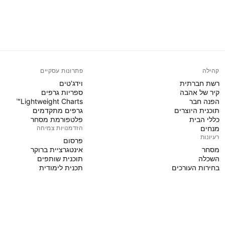
קהילה
פתרונות עסקיים
רשת חברתית
וידג'טים
קיר של אהבה
ספריות גרפים
הפנה חבר
Lightweight Charts™
תוכנית היוצרים
גרפים מתקדמים
כללי הבית
פלטפורמת מסחר
מנחים
הזדמנויות צמיחה
רעיונות
פּרסום
מסחר
אינטגרציית ברוקר
השכלה
תוכנית שותפים
בחירות העורכים
תכנית לימודית
PINE SCRIPT
אינדיקטורים ואסטרטגיות
אשפים
פרילנסרים
מרחבים בתשלום